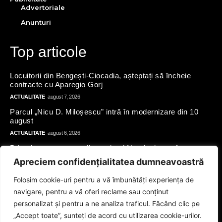
Advertoriale
Anunturi
Top articole
Locuitorii din Bengești-Ciocadia, așteptați să încheie
contracte cu Aparegio Gorj
ACTUALITATE
august 7, 2026
Parcul „Nicu D. Miloșescu” intră în modernizare din 10
august
ACTUALITATE
august 6, 2026
Primele apartamente din cartierul Narciselor au fost
finalizate. Locuințele vor fi repartizate tinerilor de până la
Apreciem confidențialitatea dumneavoastră
35 de ani
ACTUALITATE
august 5, 2026
Folosim cookie-uri pentru a vă îmbunătăți experiența de
navigare, pentru a vă oferi reclame sau conținut
Apel pentru raționalizarea apei
personalizat și pentru a ne analiza traficul. Făcând clic pe
ACTUALITATE
august 5, 2026
„Accept toate”, sunteți de acord cu utilizarea cookie-urilor.