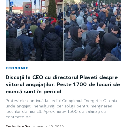
ECONOMIC
Discuții la CEO cu directorul Plaveti despre
viitorul angajaților. Peste 1.700 de locuri de
muncă sunt în pericol
Protestele continuă la sediul Complexul Energetic Oltenia,
unde angajații nemulțumiți cer soluții pentru menținerea
locurilor de muncă. Aproximativ 1.500 de salariați cu
contracte pe...
Redacția eGorj
-
martie 10, 2026