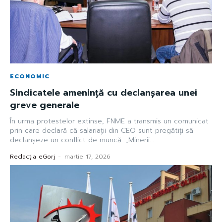
ECONOMIC
Sindicatele amenință cu declanșarea unei
greve generale
În urma protestelor extinse, FNME a transmis un comunicat
prin care declară că salariații din CEO sunt pregătiți să
declanșeze un conflict de muncă. „Minerii...
Redacția eGorj
-
martie 17, 2026