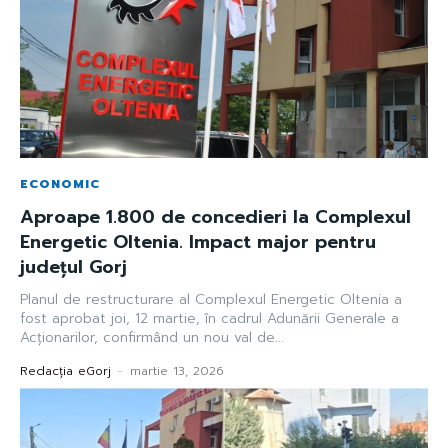
ECONOMIC
Aproape 1.800 de concedieri la Complexul
Energetic Oltenia. Impact major pentru
județul Gorj
Planul de restructurare al Complexul Energetic Oltenia a
fost aprobat joi, 12 martie, în cadrul Adunării Generale a
Acționarilor, confirmând un nou val de...
Redacția eGorj
-
martie 13, 2026