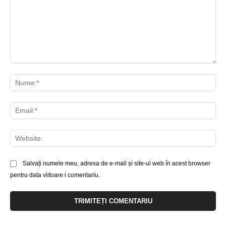
Comentariu:
Nu
Ema
Web
Salvați numele meu, adresa de e-mail și site-ul web în acest browser
pentru data viitoare i comentariu.