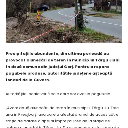
Precipitațiile abundente, din ultima perioadă au
provocat alunecări de teren în municipiul Târgu Jiu și
în două comune din județul Gorj. Pentru a repara
pagubele produse, autoritățile județene așteaptă
fonduri de la Guvern.
Autoritățile locale vor fi cele care vor evalua pagubele.
„Avem două alunecări de teren în municipiul Târgu Jiu. Este
una în Preajba și una care a afectat drumul de acces către
stația de tratare a apei și împrejmuirea de la stația de
tratare a apei tot în Târgu Jiu. De asemenea, este vorba de