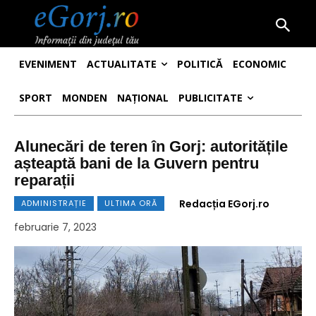
EVENIMENT
ACTUALITATE
POLITICĂ
ECONOMIC
SPORT
MONDEN
NAȚIONAL
PUBLICITATE
Alunecări de teren în Gorj: autoritățile
așteaptă bani de la Guvern pentru
reparații
Redacția EGorj.ro
ADMINISTRAȚIE
ULTIMA ORĂ
februarie 7, 2023