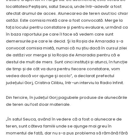
localitatea Peștișani, satul Seuca, unde într-adevăr a fost
afectat drumul de acces. Alunecarea de teren avut loc chiar
astăzi. Este comisia mixtă care a fost convocată. Merge la
fața locului pentru constatare și pentru evaluare, urmând ca
în baza raportului pe care îl face să vedem care sunt
demersurile pe care le decid. Şi la Roșia de Amaradia s-a
convocat comisia mixtă, numai că nu știu dacă în cursul zilei
de astăzi vor merge și la Roșia de Amaradia pentru că e
destul de mult de mers. Sunt cinci instituții și atunci, în funcție
de timp și de cât va dura pentru fiecare constatare, vom
vedea dacă vor ajunge şi acolo”, a declarat prefectul
județului Gorj, Cristina Cilibiu, într-un interviu la Radio Infinit.
Din fericire, în județul Gorj pagubele produse de alunecările
de teren au fost doar materiale.
„În satul Seuca, având în vedere că a fost o alunecare de
teren, sunt câteva familii unde se ajunge mai greu în
momentul de față, dar nu s-a pus problema să rămână fără