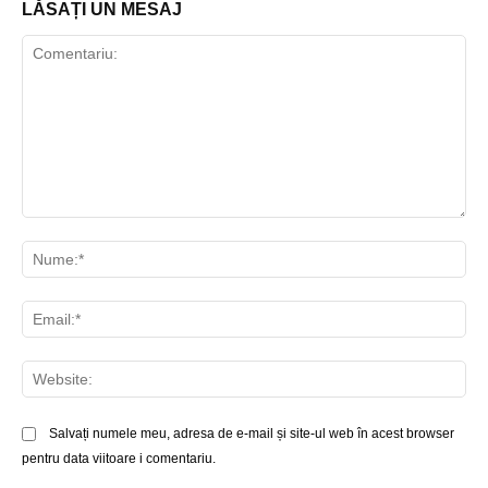
LĂSAȚI UN MESAJ
Comentariu:
Nu
Ema
Web
Salvați numele meu, adresa de e-mail și site-ul web în acest browser
pentru data viitoare i comentariu.