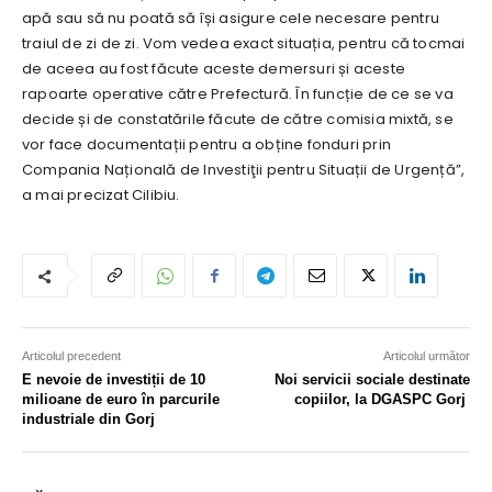
apă sau să nu poată să își asigure cele necesare pentru
traiul de zi de zi. Vom vedea exact situația, pentru că tocmai
de aceea au fost făcute aceste demersuri și aceste
rapoarte operative către Prefectură. În funcție de ce se va
decide și de constatările făcute de către comisia mixtă, se
vor face documentații pentru a obține fonduri prin
Compania Națională de Investiţii pentru Situații de Urgență”,
a mai precizat Cilibiu.
Articolul precedent
Articolul următor
E nevoie de investiții de 10
Noi servicii sociale destinate
milioane de euro în parcurile
copiilor, la DGASPC Gorj
industriale din Gorj