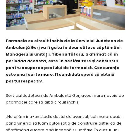
Farmacia cu circuit închis de la Serviciul Județean de
Ambulanță Gorj va fi gata în doar câteva săptămâni.
Managerului unității, Tiberiu Tătaru, a afirmat că în
perioada aceasta, este în desfășurare și concursul
pentru ocuparea postului de farmacist. Concurența
este una foarte mare: 11 candidați speră să obțină
postul respectiv
.
Serviciul Județean de Ambulanță Gorj avea mare nevoie de
o farmacie care să aibă circuit închis.
„Ne aflăm într-un stadiu destul de avansat, cel mai probabil
până vineri o să luăm autorizația de construire astfel că de
săptămâna viitoare o să înceapă și lucrările. În cursul lunii