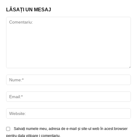
LĂSAȚI UN MESAJ
Comentariu:
Nu
Ema
Web
Salvați numele meu, adresa de e-mail și site-ul web în acest browser
pentru data viitoare i comentariu.