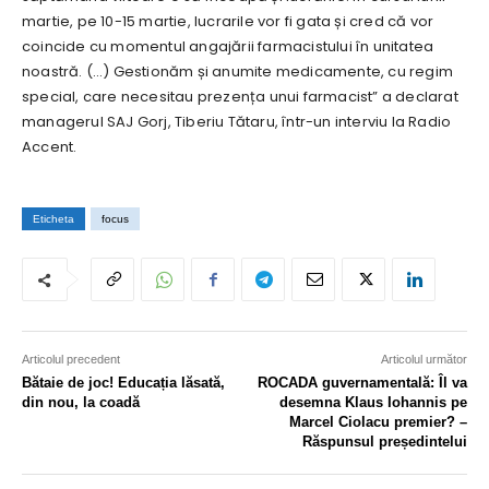
martie, pe 10-15 martie, lucrarile vor fi gata și cred că vor
coincide cu momentul angajării farmacistului în unitatea
noastră. (…) Gestionăm și anumite medicamente, cu regim
special, care necesitau prezența unui farmacist” a declarat
managerul SAJ Gorj, Tiberiu Tătaru, într-un interviu la Radio
Accent.
Eticheta
focus
Articolul precedent
Articolul următor
Bătaie de joc! Educația lăsată,
ROCADA guvernamentală: Îl va
din nou, la coadă
desemna Klaus Iohannis pe
Marcel Ciolacu premier? –
Răspunsul președintelui