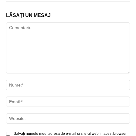
LĂSAȚI UN MESAJ
Comentariu:
Nu
Ema
Web
Salvați numele meu, adresa de e-mail și site-ul web în acest browser