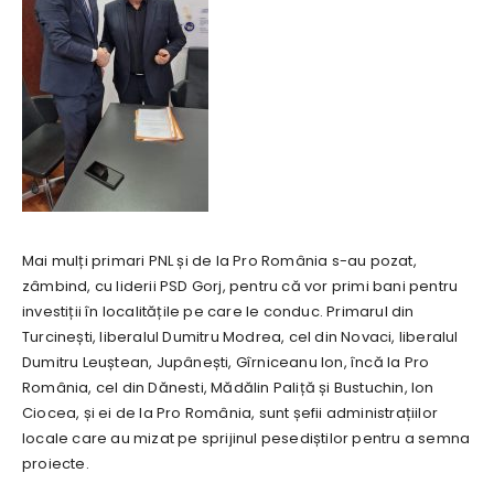
Mai mulți primari PNL și de la Pro România s-au pozat,
zâmbind, cu liderii PSD Gorj, pentru că vor primi bani pentru
investiții în localitățile pe care le conduc. Primarul din
Turcinești, liberalul Dumitru Modrea, cel din Novaci, liberalul
Dumitru Leuștean, Jupânești, Gîrniceanu Ion, încă la Pro
România, cel din Dănesti, Mădălin Paliță și Bustuchin, Ion
Ciocea, și ei de la Pro România, sunt șefii administrațiilor
locale care au mizat pe sprijinul pesediștilor pentru a semna
proiecte.