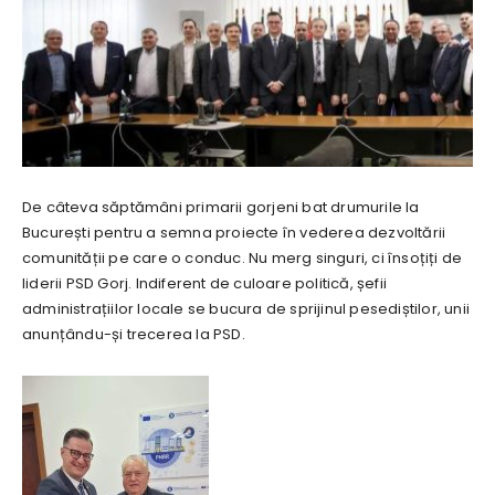
De câteva săptămâni primarii gorjeni bat drumurile la
București pentru a semna proiecte în vederea dezvoltării
comunității pe care o conduc. Nu merg singuri, ci însoțiți de
liderii PSD Gorj. Indiferent de culoare politică, șefii
administrațiilor locale se bucura de sprijinul pesediștilor, unii
anunțându-și trecerea la PSD.