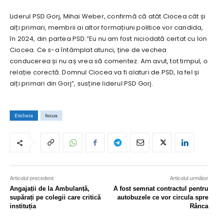
Liderul PSD Gorj, Mihai Weber, confirmă că atât Ciocea cât și
alți primari, membrii ai altor formațiuni politice vor candida,
în 2024, din partea PSD.”Eu nu am fost niciodată certat cu Ion
Ciocea. Ce s-a întâmplat atunci, ține de vechea
conducerea și nu aș vrea să comentez. Am avut, tot timpul, o
relație corectă. Domnul Ciocea va fi alaturi de PSD, la fel și
alți primari din Gorj”, susține liderul PSD Gorj.
Eticheta
focus
Articolul precedent
Articolul următor
Angajații de la Ambulanță,
A fost semnat contractul pentru
supărați pe colegii care critică
autobuzele ce vor circula spre
instituția
Rânca