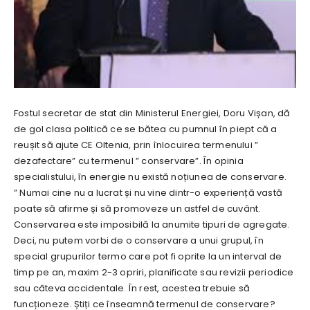
Fostul secretar de stat din Ministerul Energiei, Doru Vișan, dă
de gol clasa politică ce se bătea cu pumnul în piept că a
reușit să ajute CE Oltenia, prin înlocuirea termenului ”
dezafectare” cu termenul ” conservare”. În opinia
specialistului, în energie nu există noțiunea de conservare.
” Numai cine nu a lucrat și nu vine dintr-o experiență vastă
poate să afirme și să promoveze un astfel de cuvânt.
Conservarea este imposibilă la anumite tipuri de agregate.
Deci, nu putem vorbi de o conservare a unui grupul, în
special grupurilor termo care pot fi oprite la un interval de
timp pe an, maxim 2-3 opriri, planificate sau revizii periodice
sau câteva accidentale. În rest, acestea trebuie să
funcționeze. Știți ce înseamnă termenul de conservare?