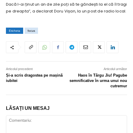
Dacă l-ai ținut un an de zile poți să te gândești la el că îl tragi
pe dreapta”, a declarat Doru Vișan, la un post de radio local.
Eticheta
focus
Articolul precedent
Articolul următor
Și-a scris dragostea pe mașină
Haos în Târgu Jiu! Pagube
iubitei
semnificative în urma unui nou
cutremur
LĂSAȚI UN MESAJ