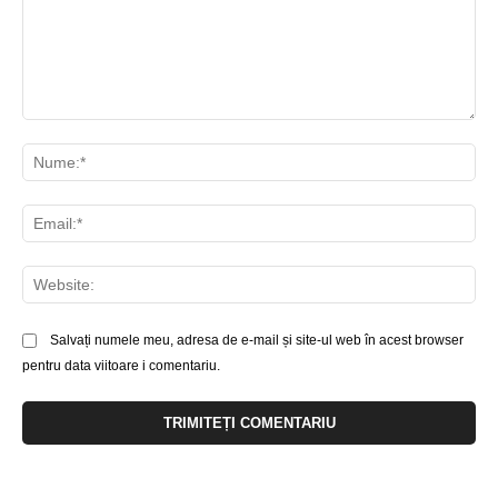
Comentariu:
Nu
Ema
Web
Salvați numele meu, adresa de e-mail și site-ul web în acest browser
pentru data viitoare i comentariu.