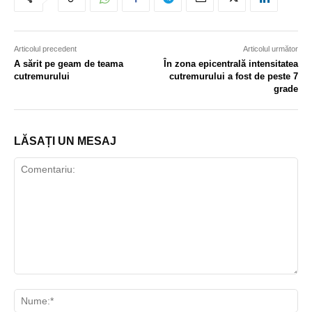
Articolul precedent
Articolul următor
A sărit pe geam de teama
În zona epicentrală intensitatea
cutremurului
cutremurului a fost de peste 7
grade
LĂSAȚI UN MESAJ
Comentariu:
Nu