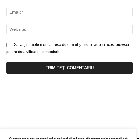
Ema
Web
Salvați numele meu, adresa de e-mail și site-ul web în acest browser
pentru data viitoare i comentariu.
Apreciem confidențialitatea dumneavoastră