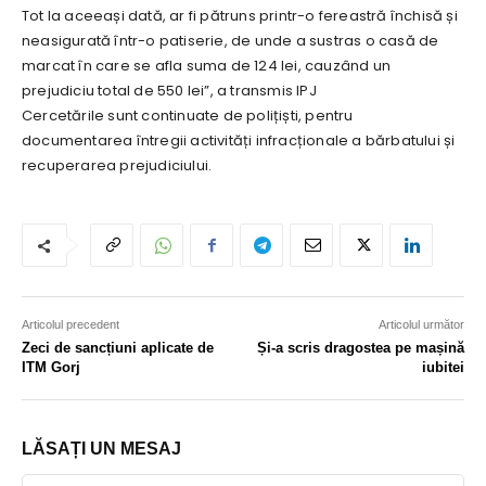
Tot la aceeași dată, ar fi pătruns printr-o fereastră închisă și
neasigurată într-o patiserie, de unde a sustras o casă de
marcat în care se afla suma de 124 lei, cauzând un
prejudiciu total de 550 lei”, a transmis IPJ
Cercetările sunt continuate de polițiști, pentru
documentarea întregii activități infracționale a bărbatului și
recuperarea prejudiciului.
Articolul precedent
Articolul următor
Zeci de sancțiuni aplicate de
Și-a scris dragostea pe mașină
ITM Gorj
iubitei
LĂSAȚI UN MESAJ