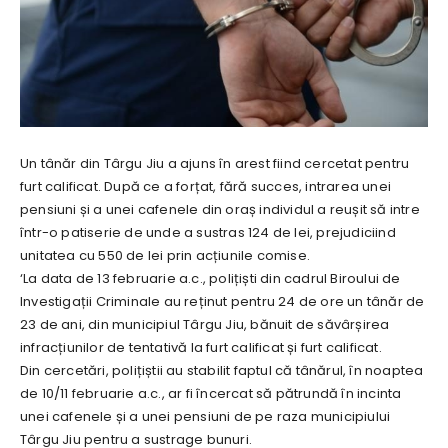
Un tânăr din Târgu Jiu a ajuns în arest fiind cercetat pentru
furt calificat. După ce a forțat, fără succes, intrarea unei
pensiuni și a unei cafenele din oraș individul a reușit să intre
într-o patiserie de unde a sustras 124 de lei, prejudiciind
unitatea cu 550 de lei prin acțiunile comise.
‘La data de 13 februarie a.c., polițiști din cadrul Biroului de
Investigații Criminale au reținut pentru 24 de ore un tânăr de
23 de ani, din municipiul Târgu Jiu, bănuit de săvârșirea
infracțiunilor de tentativă la furt calificat și furt calificat.
Din cercetări, polițiștii au stabilit faptul că tânărul, în noaptea
de 10/11 februarie a.c., ar fi încercat să pătrundă în incinta
unei cafenele și a unei pensiuni de pe raza municipiului
Târgu Jiu pentru a sustrage bunuri.