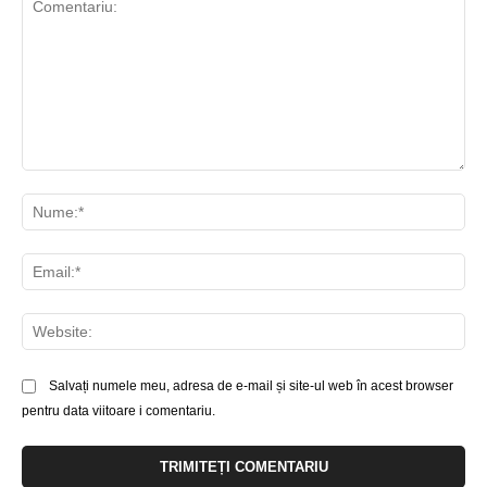
Comentariu:
Nu
Ema
Web
Salvați numele meu, adresa de e-mail și site-ul web în acest browser
pentru data viitoare i comentariu.