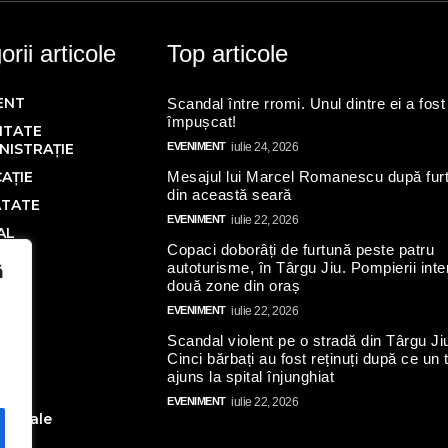
rii articole
Top articole
ENT
Scandal între rromi. Unul dintre ei a fost
împușcat!
ITATE
NISTRAȚIE
EVENIMENT
iulie 24, 2026
AȚIE
Mesajul lui Marcel Romanescu după fur
din această seară
ĂTATE
EVENIMENT
iulie 22, 2026
AL
Copaci doborâți de furtună peste patru
Ă
autoturisme, în Târgu Jiu. Pompierii inte
ă
două zone din oraș
IC
EVENIMENT
iulie 22, 2026
Scandal violent pe o stradă din Târgu Ji
N
Cinci bărbați au fost reținuți după ce un 
AL
ajuns la spital înjunghiat
ate
EVENIMENT
iulie 22, 2026
toriale
turi