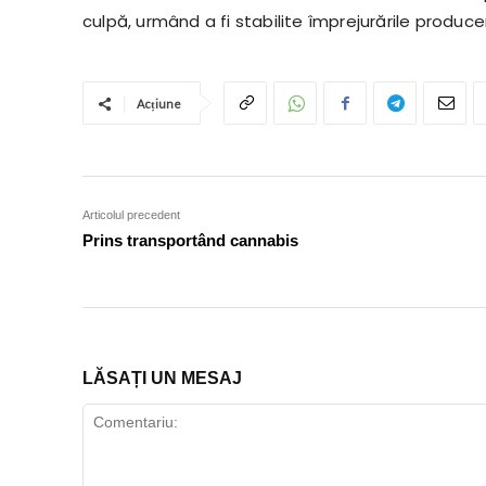
culpă, urmând a fi stabilite împrejurările produce
Acțiune
Articolul precedent
Prins transportând cannabis
LĂSAȚI UN MESAJ