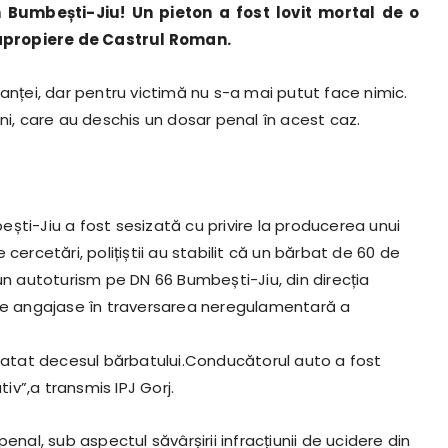
 Bumbești-Jiu! Un pieton a fost lovit mortal de o
 apropiere de Castrul Roman.
anței, dar pentru victimă nu s-a mai putut face nimic.
rjeni, care au deschis un dosar penal în acest caz.
bești-Jiu a fost sesizată cu privire la producerea unui
cercetări, polițiștii au stabilit că un bărbat de 60 de
un autoturism pe DN 66 Bumbești-Jiu, din direcția
 se angajase în traversarea neregulamentară a
statat decesul bărbatului.Conducătorul auto a fost
tiv”,a transmis IPJ Gorj.
enal, sub aspectul săvârșirii infracțiunii de ucidere din