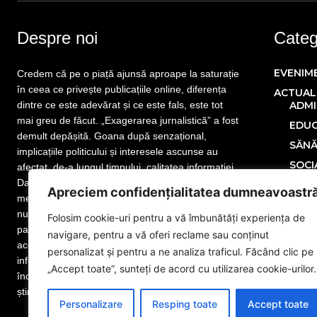
Despre noi
Catego
EVENIM
Credem că pe o piață ajunsă aproape la saturație
în ceea ce privește publicațiile online, diferența
ACTUAL
dintre ce este adevărat și ce este fals, este tot
ADMI
mai greu de făcut. „Exagerarea jurnalistică” a fost
EDUC
demult depășită. Goana după senzațional,
SĂN
implicațiile politicului și interesele ascunse au
SOCI
afectat, de-a lungul timpului, calitatea informației.
Dar nu este totul pierdut! Mai sunt publicații care
POLITIC
Apreciem confidențialitatea dumneavoastr
merită atenția cititorului. Mai sunt jurnaliști care
ECONOM
nu și-au uitat menirea. Mai sunt redactori
Folosim cookie-uri pentru a vă îmbunătăți experiența de
SPORT
pasionați de meseria lor, iar noi facem parte din
navigare, pentru a vă oferi reclame sau conținut
MONDE
această categorie. www.eGorj.ro vă aduce
personalizat și pentru a ne analiza traficul. Făcând clic pe
informații din județul dumneavoastră! Suntem la
NAȚION
„Accept toate”, sunteți de acord cu utilizarea cookie-urilor.
început de drum, dar suntem pregătiți să dăm
Publicit
știrea exactă. Citiți și vă veți convinge!
Adver
Personalizare
Resping toate
Accept toate
Anun