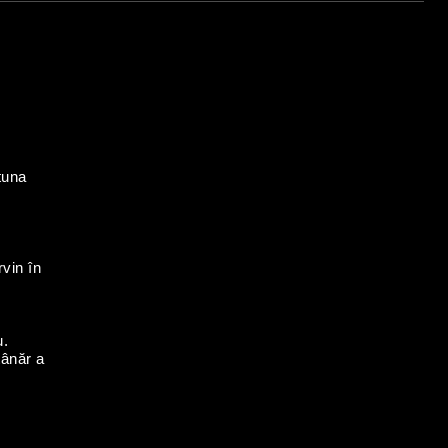
tuna
rvin în
u.
tânăr a