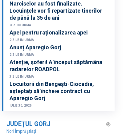
Narciselor au fost finalizate.
Locuințele vor fi repartizate tinerilor
de până la 35 de ani
O ZI IN URMA
Apel pentru raționalizarea apei
2 ZILE IN URMA
Anunț Aparegio Gorj
2 ZILE IN URMA
Atenție, șoferi! A început săptămâna
radarelor ROADPOL
3 ZILE IN URMA
Locuitorii din Bengești-Ciocadia,
așteptați să încheie contract cu
Aparegio Gorj
IULIE 30, 2026
JUDEȚUL GORJ
Nori Împrăștiați