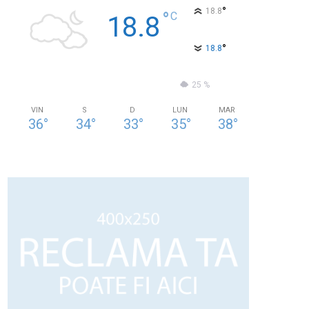
°
18.8
°
C
18.8
°
18.8
75 %
1kmh
25 %
VIN
S
D
LUN
MAR
36
°
34
°
33
°
35
°
38
°