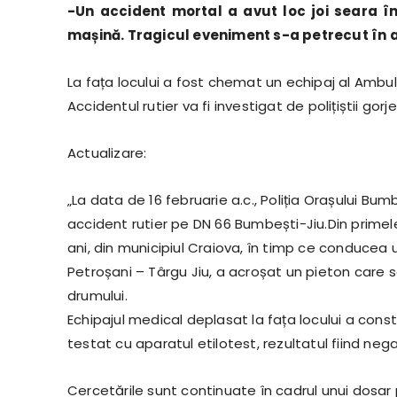
-Un accident mortal a avut loc joi seara în
mașină. Tragicul eveniment s-a petrecut în
La fața locului a fost chemat un echipaj al Ambul
Accidentul rutier va fi investigat de polițiștii go
Actualizare:
„La data de 16 februarie a.c., Poliția Orașului Bum
accident rutier pe DN 66 Bumbești-Jiu.Din primele 
ani, din municipiul Craiova, în timp ce conducea 
Petroșani – Târgu Jiu, a acroșat un pieton care
drumului.
Echipajul medical deplasat la fața locului a con
testat cu aparatul etilotest, rezultatul fiind nega
Cercetările sunt continuate în cadrul unui dosar p