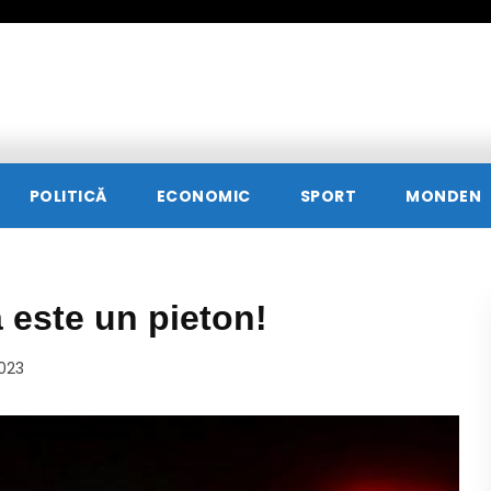
POLITICĂ
ECONOMIC
SPORT
MONDEN
 este un pieton!
2023