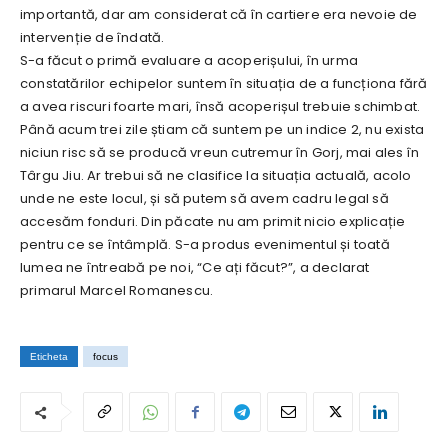
importantă, dar am considerat că în cartiere era nevoie de
intervenție de îndată.
S-a făcut o primă evaluare a acoperișului, în urma
constatărilor echipelor suntem în situația de a funcționa fără
a avea riscuri foarte mari, însă acoperișul trebuie schimbat.
Până acum trei zile știam că suntem pe un indice 2, nu exista
niciun risc să se producă vreun cutremur în Gorj, mai ales în
Târgu Jiu. Ar trebui să ne clasifice la situația actuală, acolo
unde ne este locul, și să putem să avem cadru legal să
accesăm fonduri. Din păcate nu am primit nicio explicație
pentru ce se întâmplă. S-a produs evenimentul și toată
lumea ne întreabă pe noi, “Ce ați făcut?”, a declarat
primarul Marcel Romanescu.
Eticheta
focus