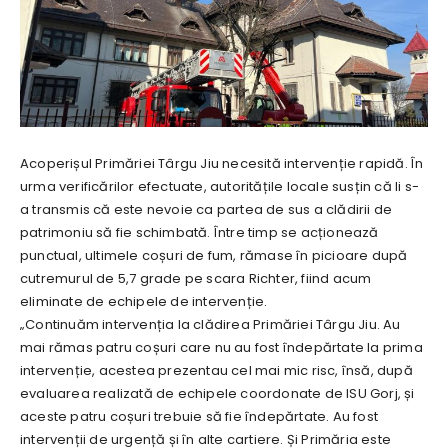
Acoperișul Primăriei Târgu Jiu necesită intervenție rapidă. În
urma verificărilor efectuate, autoritățile locale susțin că li s-
a transmis că este nevoie ca partea de sus a clădirii de
patrimoniu să fie schimbată. Între timp se acționează
punctual, ultimele coșuri de fum, rămase în picioare după
cutremurul de 5,7 grade pe scara Richter, fiind acum
eliminate de echipele de intervenție.
„Continuăm intervenția la clădirea Primăriei Târgu Jiu. Au
mai rămas patru coșuri care nu au fost îndepărtate la prima
intervenție, acestea prezentau cel mai mic risc, însă, după
evaluarea realizată de echipele coordonate de ISU Gorj, și
aceste patru coșuri trebuie să fie îndepărtate. Au fost
intervenții de urgență și în alte cartiere. Și Primăria este