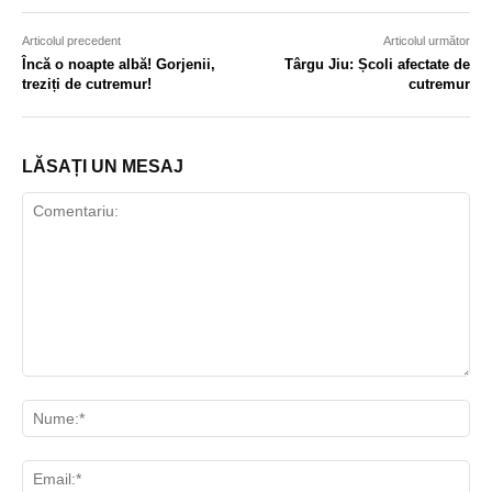
Articolul precedent
Articolul următor
Încă o noapte albă! Gorjenii,
Târgu Jiu: Școli afectate de
treziți de cutremur!
cutremur
LĂSAȚI UN MESAJ
Comentariu:
Nu
Ema