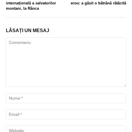
internațională a salvatorilor
erou: a găsit o bătrână rătăcită
montani, la Rânca
LĂSAȚI UN MESAJ
Comentariu:
Nu
Ema
Web