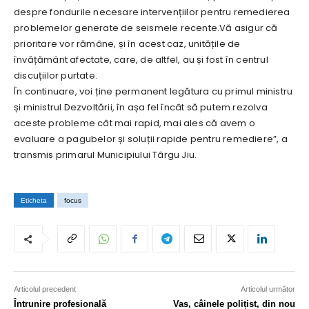
despre fondurile necesare intervențiilor pentru remedierea
problemelor generate de seismele recente.Vă asigur că
prioritare vor rămâne, și în acest caz, unitățile de
învățământ afectate, care, de altfel, au și fost în centrul
discuțiilor purtate.
În continuare, voi ține permanent legătura cu primul ministru
și ministrul Dezvoltării, în așa fel încât să putem rezolva
aceste probleme cât mai rapid, mai ales că avem o
evaluare a pagubelor și soluții rapide pentru remediere”, a
transmis primarul Municipiului Târgu Jiu.
Eticheta
focus
Articolul precedent
Articolul următor
Întrunire profesională
Vas, câinele polițist, din nou