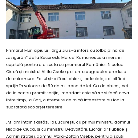
Primarul Municipiului Târgu Jiu s-a întors cu tolba plină de
„asigurări” de la București. Marcel Romanescu a mers în
capitală pentru a discuta cu premierul României, Nicolae
Ciucă și ministrul Attila Cseke pe tema pagubelor produse
de cutremure. Edilul și-a făcut chiar și calculele, solicitând
sprijin în valoare de 50 de milioane de lei. Ca de obicei, cei
de la centru promit sprijin, important este să se și facă ceva.
Între timp, la Gorj, cutremure de mică intensitate au loc la
suprafață scoarței terestre.
„M-am întâlnit astăzi, la București, cu primul ministru, domnul
Nicolae Ciucă, și cu ministrul Dezvoltării, Lucrărilor Publice și
Administrației, domnul Attila-Zoltán Cseke, pentru discuții