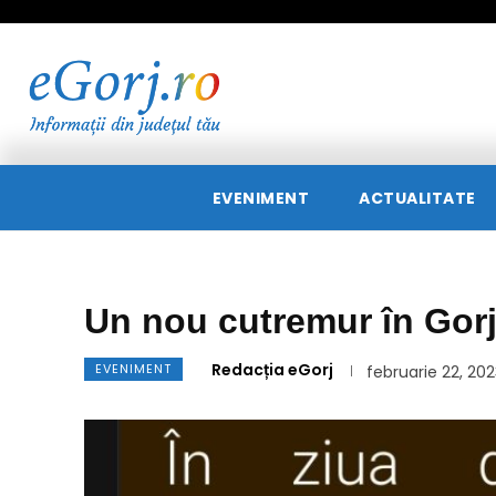
EVENIMENT
ACTUALITATE
Un nou cutremur în Gor
Redacția eGorj
EVENIMENT
februarie 22, 20