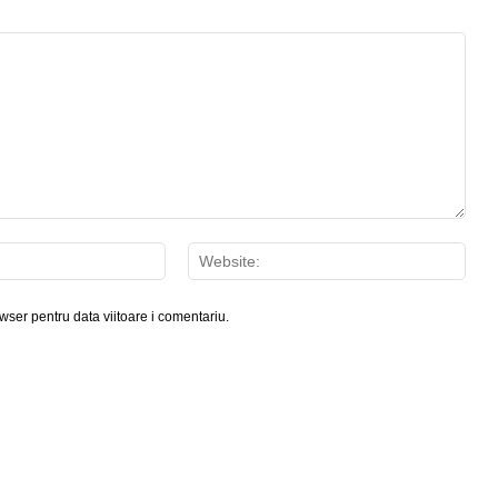
Email:*
Webs
wser pentru data viitoare i comentariu.