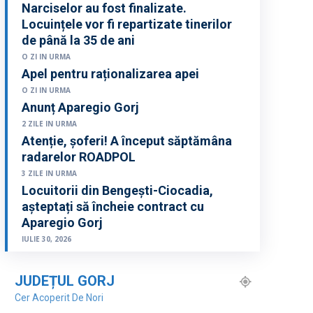
Narciselor au fost finalizate.
Locuințele vor fi repartizate tinerilor
de până la 35 de ani
O ZI IN URMA
Apel pentru raționalizarea apei
O ZI IN URMA
Anunț Aparegio Gorj
2 ZILE IN URMA
Atenție, șoferi! A început săptămâna
radarelor ROADPOL
3 ZILE IN URMA
Locuitorii din Bengești-Ciocadia,
așteptați să încheie contract cu
Aparegio Gorj
IULIE 30, 2026
JUDEȚUL GORJ
Cer Acoperit De Nori