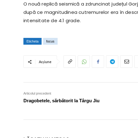
O nouă replică seismică a zdruncinat județul Gorj
după ce magnitudinea cutremurelor era în descreș
intensitate de 4.1 grade.
Eticheta
focus
Acțiune
Articolul precedent
Dragobetele, sărbătorit la Târgu Jiu