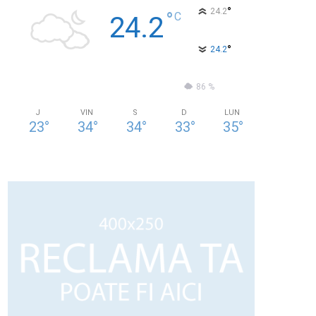
°
24.2
°
C
24.2
°
24.2
62 %
1kmh
86 %
J
VIN
S
D
LUN
23
°
34
°
34
°
33
°
35
°