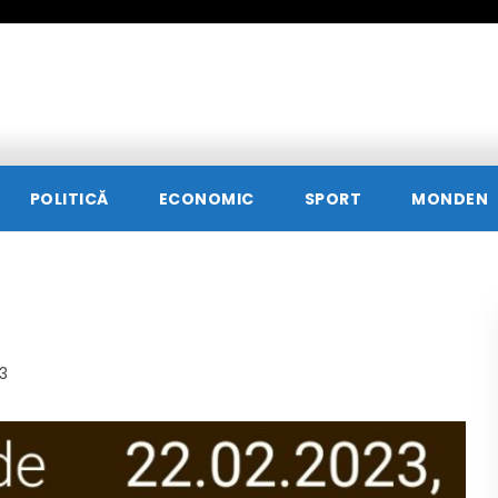
POLITICĂ
ECONOMIC
SPORT
MONDEN
j
23