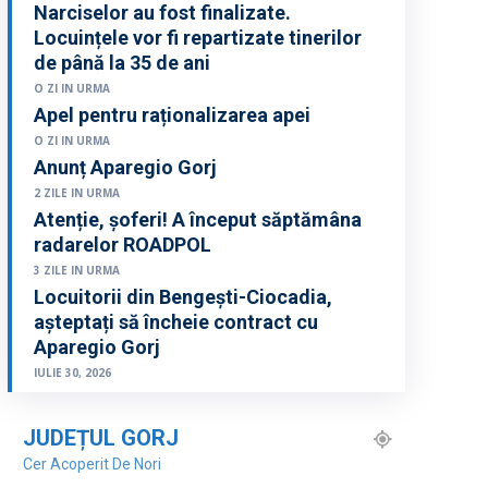
Narciselor au fost finalizate.
Locuințele vor fi repartizate tinerilor
de până la 35 de ani
O ZI IN URMA
Apel pentru raționalizarea apei
O ZI IN URMA
Anunț Aparegio Gorj
2 ZILE IN URMA
Atenție, șoferi! A început săptămâna
radarelor ROADPOL
3 ZILE IN URMA
Locuitorii din Bengești-Ciocadia,
așteptați să încheie contract cu
Aparegio Gorj
IULIE 30, 2026
JUDEȚUL GORJ
Cer Acoperit De Nori