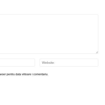
Email:*
Webs
wser pentru data viitoare i comentariu.