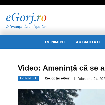
EVENIMENT
ACTUALITATE
Video: Amenință că se a
Redacția eGorj
EVENIMENT
februarie 24, 20