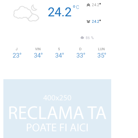
°
24.2
°
C
24.2
°
24.2
62 %
1kmh
86 %
J
VIN
S
D
LUN
23
°
34
°
34
°
33
°
35
°