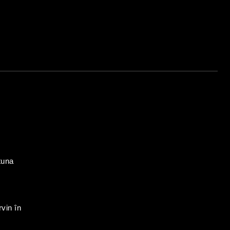
tuna
rvin în