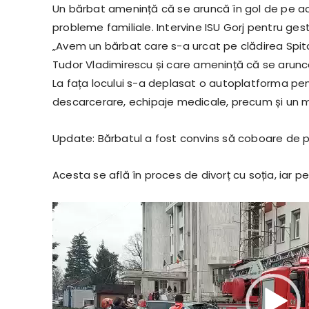
Un bărbat amenință că se aruncă în gol de pe aco
probleme familiale. Intervine ISU Gorj pentru gest
„Avem un bărbat care s-a urcat pe clădirea Spita
Tudor Vladimirescu și care amenință că se arunca
La fața locului s-a deplasat o autoplatforma pent
descarcerare, echipaje medicale, precum și un med
Update: Bărbatul a fost convins să coboare de p
Acesta se află în proces de divorț cu soția, iar pe 
P
l
a
y
e
r