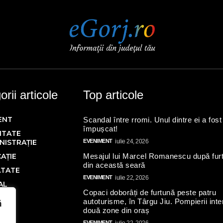
rii articole
Top articole
ENT
Scandal între rromi. Unul dintre ei a fost
împușcat!
ITATE
NISTRAȚIE
EVENIMENT
iulie 24, 2026
AȚIE
Mesajul lui Marcel Romanescu după fur
din această seară
ĂTATE
EVENIMENT
iulie 22, 2026
AL
Copaci doborâți de furtună peste patru
Ă
autoturisme, în Târgu Jiu. Pompierii inte
ă
două zone din oraș
IC
EVENIMENT