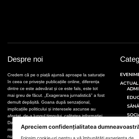
Despre noi
Catego
EVENIM
Credem că pe o piață ajunsă aproape la saturație
în ceea ce privește publicațiile online, diferența
ACTUAL
dintre ce este adevărat și ce este fals, este tot
ADMI
mai greu de făcut. „Exagerarea jurnalistică” a fost
EDUC
demult depășită. Goana după senzațional,
SĂN
implicațiile politicului și interesele ascunse au
SOCI
afectat, de-a lungul timpului, calitatea informației.
Dar nu este totul pierdut! Mai sunt publicații care
POLITIC
Apreciem confidențialitatea dumneavoastr
merită atenția cititorului. Mai sunt jurnaliști care
ECONOM
nu și-au uitat menirea. Mai sunt redactori
Folosim cookie-uri pentru a vă îmbunătăți experiența de