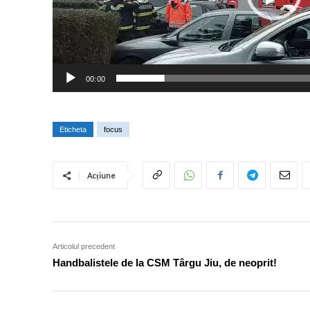
v
i
d
e
00:00
o
Eticheta
focus
Acțiune
Articolul precedent
Handbalistele de la CSM Târgu Jiu, de neoprit!