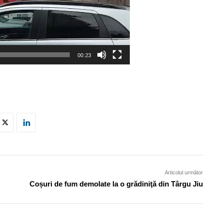
00:23
Articolul următor
Coșuri de fum demolate la o grădiniţă din Târgu Jiu