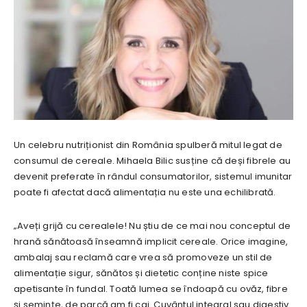
Un celebru nutriționist din România spulberă mitul legat de
consumul de cereale. Mihaela Bilic susține că deși fibrele au
devenit preferate în rândul consumatorilor, sistemul imunitar
poate fi afectat dacă alimentația nu este una echilibrată.
„Aveți grijă cu cerealele! Nu știu de ce mai nou conceptul de
hrană sănătoasă înseamnă implicit cereale. Orice imagine,
ambalaj sau reclamă care vrea să promoveze un stil de
alimentație sigur, sănătos și dietetic conține niste spice
apetisante în fundal. Toată lumea se îndoapă cu ovăz, fibre
și semințe, de parcă am fi cai. Cuvântul integral sau digestiv