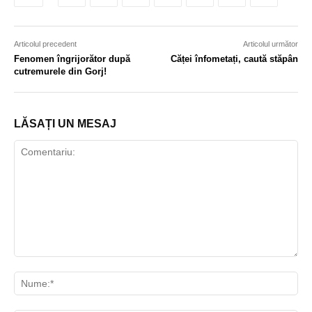
Articolul precedent
Articolul următor
Fenomen îngrijorător după
Căței înfometați, caută stăpân
cutremurele din Gorj!
LĂSAȚI UN MESAJ
Comentariu:
Nu