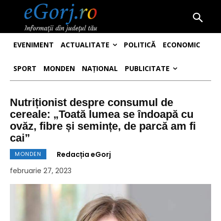
EVENIMENT
ACTUALITATE
POLITICĂ
ECONOMIC
SPORT
MONDEN
NAȚIONAL
PUBLICITATE
Nutriționist despre consumul de
cereale: „Toată lumea se îndoapă cu
ovăz, fibre și semințe, de parcă am fi
cai”
Redacția eGorj
MONDEN
februarie 27, 2023