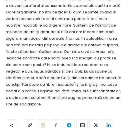
a devenit preferatul consumatorilor, cerealele sunt la modă.
Oare organismul nostru ce zice? El cum se simte având în
vedere ca cerealele sunt ceva nou pentru intestinele
noastre incapabile să digere fibre. Suntem pe Pământ de
milioane de ani și doar de 10.000 ani am început timid să
digeram amidonul din cereale. Înainte, în paleolitic, hrana
noastră era bazată pe produse animale și cateva ciuperci,
fructe sălbatice, rădăcinoase. Dar cine a văzut vreun afiș
legat de sănătate care să folosească imagini cu produse
din carne sau pește? Ni se induce ideea ca doar ce e
vegetal e bun, sigur, sănătos și de slăbit. Eu aș spune că
sănătos e totul, dacă e puțin.Ca și din cereale te balonezi, te
constipi (tărâțele au fibre insolubile) și te îngrași mai ceva
decât din carne. Legume da, fără limită, ele sunt sănătatea”,
a scris cunoscutul nutriționist pe pagina personală de pe un
site de socializare.