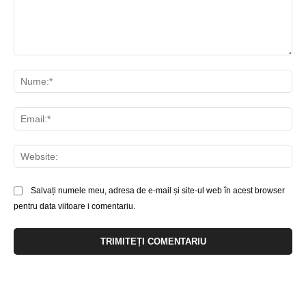
Comentariu:
Nu
Ema
Web
Salvați numele meu, adresa de e-mail și site-ul web în acest browser
pentru data viitoare i comentariu.