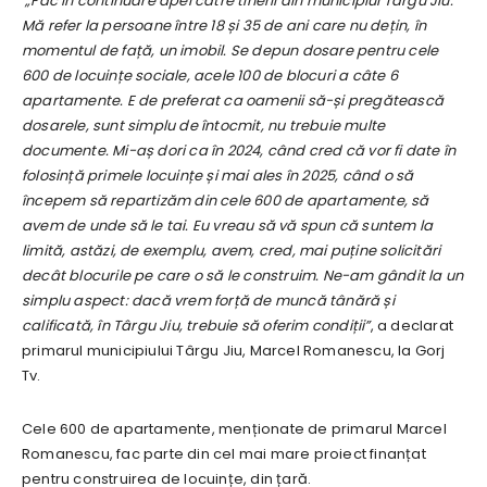
„Fac în continuare apel către tinerii din municipiul Târgu Jiu.
Mă refer la persoane între 18 și 35 de ani care nu dețin, în
momentul de față, un imobil. Se depun dosare pentru cele
600 de locuințe sociale, acele 100 de blocuri a câte 6
apartamente. E de preferat ca oamenii să-și pregătească
dosarele, sunt simplu de întocmit, nu trebuie multe
documente. Mi-aș dori ca în 2024, când cred că vor fi date în
folosință primele locuințe și mai ales în 2025, când o să
începem să repartizăm din cele 600 de apartamente, să
avem de unde să le tai. Eu vreau să vă spun că suntem la
limită, astăzi, de exemplu, avem, cred, mai puține solicitări
decât blocurile pe care o să le construim. Ne-am gândit la un
simplu aspect: dacă vrem forță de muncă tânără și
calificată, în Târgu Jiu, trebuie să oferim condiții”
, a declarat
primarul municipiului Târgu Jiu, Marcel Romanescu, la Gorj
Tv.
Cele 600 de apartamente, menționate de primarul Marcel
Romanescu, fac parte din cel mai mare proiect finanțat
pentru construirea de locuințe, din țară.