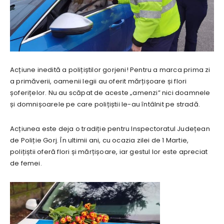
Acțiune inedită a polițiștilor gorjeni! Pentru a marca prima zi
a primăverii, oamenii legii au oferit mărțișoare și flori
șoferițelor. Nu au scăpat de aceste „amenzi” nici doamnele
și domnișoarele pe care polițiștii le-au întâlnit pe stradă.
Acțiunea este deja o tradiție pentru Inspectoratul Județean
de Poliție Gorj. În ultimii ani, cu ocazia zilei de 1 Martie,
polițiștii oferă flori și mărțișoare, iar gestul lor este apreciat
de femei.