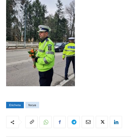
Eticheta
focus