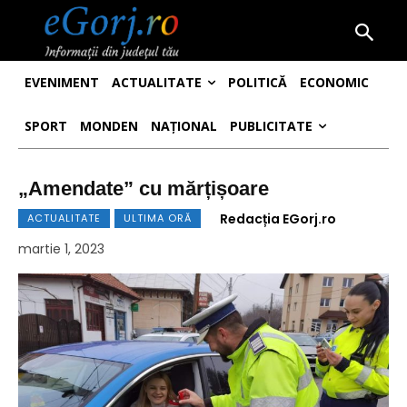
EVENIMENT
ACTUALITATE
POLITICĂ
ECONOMIC
SPORT
MONDEN
NAȚIONAL
PUBLICITATE
„Amendate” cu mărțișoare
Redacția EGorj.ro
ACTUALITATE
ULTIMA ORĂ
martie 1, 2023