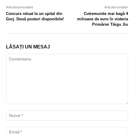
Articolul precedent
Articolul următor
Concurs reluat la un spital din
Cutremurele mai bagă 4
Gorj. Două posturi disponibile!
milioane de euro în visteria
Primăriei Târgu Jiu
LĂSAȚI UN MESAJ
Comentariu:
Nu
Ema