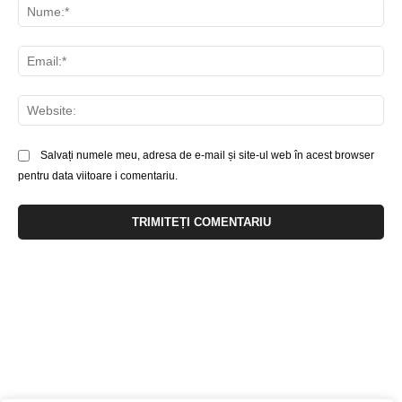
Nu
Ema
Web
Salvați numele meu, adresa de e-mail și site-ul web în acest browser
pentru data viitoare i comentariu.