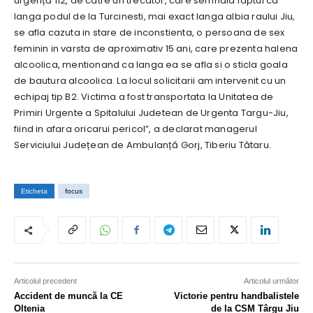
urgență 112, de catre un trecator, care semnala faptul ca
langa podul de la Turcinesti, mai exact langa albia raului Jiu,
se afla cazuta in stare de inconstienta, o persoana de sex
feminin in varsta de aproximativ 15 ani, care prezenta halena
alcoolica, mentionand ca langa ea se afla si o sticla goala
de bautura alcoolica. La locul solicitarii am intervenit cu un
echipaj tip B2. Victima a fost transportata la Unitatea de
Primiri Urgente a Spitalului Judetean de Urgenta Targu-Jiu,
fiind in afara oricarui pericol”, a declarat managerul
Serviciului Județean de Ambulanță Gorj, Tiberiu Tătaru.
Eticheta
focus
Articolul precedent
Articolul următor
Accident de muncă la CE
Victorie pentru handbalistele
Oltenia
de la CSM Târgu Jiu