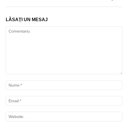
LĂSAȚI UN MESAJ
Comentariu:
Nu
Ema
Web