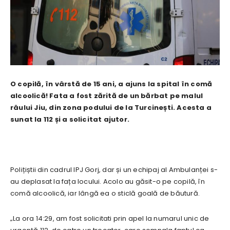
O copilă, în vârstă de 15 ani, a ajuns la spital în comă
alcoolică! Fata a fost zărită de un bărbat pe malul
râului Jiu, din zona podului de la Turcinești. Acesta a
sunat la 112 și a solicitat ajutor.
Polițiștii din cadrul IPJ Gorj, dar și un echipaj al Ambulanței s-
au deplasat la fața locului. Acolo au găsit-o pe copilă, în
comă alcoolică, iar lângă ea o sticlă goală de băutură.
„La ora 14:29, am fost solicitati prin apel la numarul unic de