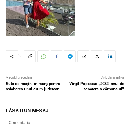
Articolul precedent
Articolul următor
Sute de mașini în marș pentru
Virgil Popescu: „2032, anul de
asfaltarea unui drum județean
scoatere a cărbunelui”
LĂSAȚI UN MESAJ