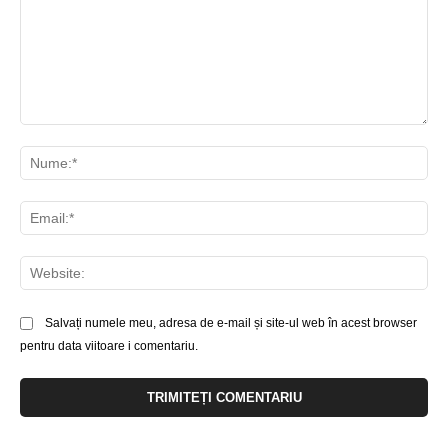
Comentariu:
Nu
Ema
Web
Salvați numele meu, adresa de e-mail și site-ul web în acest browser
pentru data viitoare i comentariu.