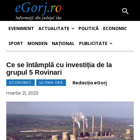
EVENIMENT
ACTUALITATE
POLITICĂ
ECONOMIC
SPORT
MONDEN
NAȚIONAL
PUBLICITATE
Ce se întâmplă cu investiția de la
grupul 5 Rovinari
Redacția eGorj
ECONOMIC
ULTIMA ORĂ
martie 21, 2023