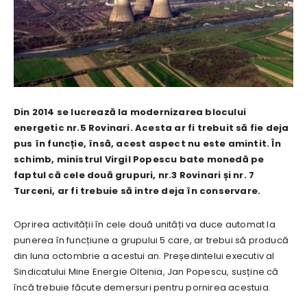
Din 2014 se lucrează la modernizarea blocului
energetic nr.5 Rovinari. Acesta ar fi trebuit să fie deja
pus în funcție, însă, acest aspect nu este amintit. În
schimb, ministrul Virgil Popescu bate monedă pe
faptul că cele două grupuri, nr.3 Rovinari și nr. 7
Turceni, ar fi trebuie să intre deja în conservare.
Oprirea activității în cele două unități va duce automat la
punerea în funcțiune a grupului 5 care, ar trebui să producă
din luna octombrie a acestui an. Președintelui executiv al
Sindicatului Mine Energie Oltenia, Jan Popescu, susține că
încă trebuie făcute demersuri pentru pornirea acestuia.