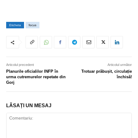
Eticheta
focus
Articolul precedent
Articolul următor
Planurile oficialilor INFP în
Trotuar prăbușit, circulație
urma cutremurelor repetate din
închisă!
Gorj
LĂSAȚI UN MESAJ