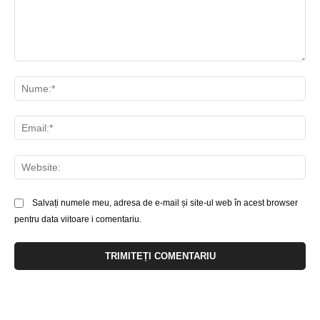
Comentariu:
Nu
Ema
Web
Salvați numele meu, adresa de e-mail și site-ul web în acest browser
pentru data viitoare i comentariu.