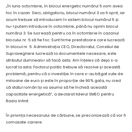
„În luna octombrie, în blocul energetic numărul 5 vom avea
foc în cazan. Deci, obligatoriu, blocul numărul 3 va fi oprit, iar
acum trebuie să introducem în sistem blocul numărul 5 și
nu-l putem introduce în octombrie, până nu oprim blocul
numărul 3. Se lucrează pentru ca în octombrie în cazanul
blocului nr. 5 să fie foc. Sunt firme prestatoare care lucrează
în blocul nr. 5. Administrația CEO, Directoratul, Consiliul de
Supraveghere lucrează la documentele necesare, este
atributul dumnealor să facă asta. Am înțeles că deja s-a
lucrat la asta. Factorul politic trebuie să rezolve și această
problemă, pentru că o investiție în care s-au băgat sute de
milioane de euro și este în proporție de 90% gata, nu cred
că statul român își va asuma să fie închisă această
capacitate energetică”, a declarat liderul SMEO pentru
Radio Infinit.
În privința necesarului de cărbune, se preconizează că vor fi
comasate cariere.