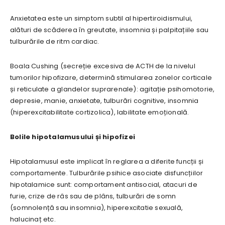
Anxietatea este un simptom subtil al hipertiroidismului,
alături de scăderea în greutate, insomnia și palpitațiile sau
tulburările de ritm cardiac.
Boala Cushing (secreție excesiva de ACTH de la nivelul
tumorilor hipofizare, determină stimularea zonelor corticale
și reticulate a glandelor suprarenale): agitație psihomotorie,
depresie, manie, anxietate, tulburări cognitive, insomnia
(hiperexcitabilitate cortizolica), labilitate emoțională.
Bolile hipotalamusului și hipofizei
Hipotalamusul este implicat în reglarea a diferite funcții și
comportamente. Tulburările psihice asociate disfuncțiilor
hipotalamice sunt: comportament antisocial, atacuri de
furie, crize de râs sau de plâns, tulburări de somn
(somnolență sau insomnia), hiperexcitatie sexuală,
halucinaț etc.