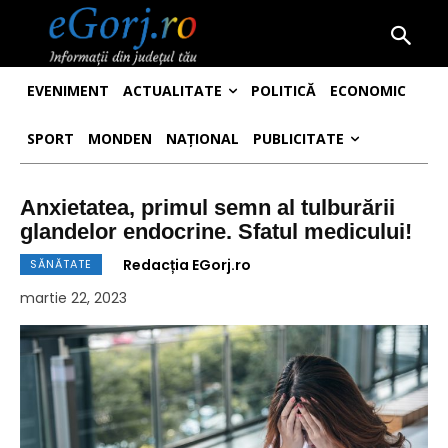
EVENIMENT
ACTUALITATE
POLITICĂ
ECONOMIC
SPORT
MONDEN
NAȚIONAL
PUBLICITATE
Anxietatea, primul semn al tulburării
glandelor endocrine. Sfatul medicului!
Redacția EGorj.ro
SĂNĂTATE
martie 22, 2023