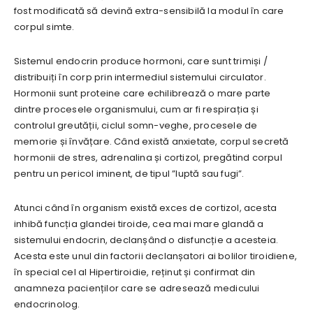
fost modificată să devină extra-sensibilă la modul în care
corpul simte.
Sistemul endocrin produce hormoni, care sunt trimiși /
distribuiți în corp prin intermediul sistemului circulator.
Hormonii sunt proteine care echilibrează o mare parte
dintre procesele organismului, cum ar fi respirația și
controlul greutății, ciclul somn-veghe, procesele de
memorie și învățare. Când există anxietate, corpul secretă
hormonii de stres, adrenalina și cortizol, pregătind corpul
pentru un pericol iminent, de tipul ”luptă sau fugi”.
Atunci când în organism există exces de cortizol, acesta
inhibă funcția glandei tiroide, cea mai mare glandă a
sistemului endocrin, declanșând o disfuncție a acesteia.
Acesta este unul din factorii declanșatori ai bolilor tiroidiene,
în special cel al Hipertiroidie, reținut și confirmat din
anamneza pacienților care se adresează medicului
endocrinolog.