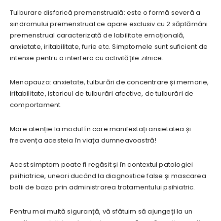
Tulburare disforică premenstruală: este o formă severă a
sindromului premenstrual ce apare exclusiv cu 2 săptămâni
premenstrual caracterizată de labilitate emoțională,
anxietate, iritabilitate, furie etc. Simptomele sunt suficient de
intense pentru a interfera cu activitățile zilnice.
Menopauza: anxietate, tulburări de concentrare și memorie,
iritabilitate, istoricul de tulburări afective, de tulburări de
comportament.
Mare atenție la modul în care manifestați anxietatea și
frecvența acesteia în viața dumneavoastră!
Acest simptom poate fi regăsit și în contextul patologiei
psihiatrice, uneori ducând la diagnostice false și mascarea
bolii de baza prin administrarea tratamentului psihiatric.
Pentru mai multă siguranță, vă sfătuim să ajungeți la un