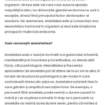
organism. Stresul este cel care care duce la apariția
majorității bolilor, iar disfuncțiile glandei endocrine nu sunt o
excepție, stresul fiind principalul factor declanșator al
acestora. De asemenea, anxietatea este și consecința unui
dezechilibru hormonal în organism și deci este simptomul
principal în multe boli endocrine.
Cum recunoști anxietatea?
Anxietatea este o reacție normală a organismului la teamă,
manifestată prin încordare și incertitudine, cu efecte atât
fizice, cât și psihologice. Intenstitatea și frecvența
episoadelor de anxietate pot să difere de la un om la altul, în
funcție de structura lui psihologică și de modul în care
controlează stresul din viața sa. Anxietatea schimbă felul în
care gândim și amplifică senzațiile fizice. De exemplu, o
persoană fără anxietate poate resimți o durere ușoară în
mână și i se va părea normală, în timp ce o persoană cu
anxietate va resimți acea durere sever, pentru că mintea a