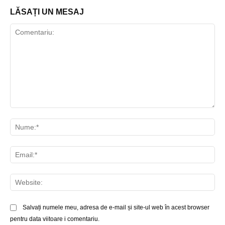
LĂSAȚI UN MESAJ
Comentariu:
Nu
Ema
Web
Salvați numele meu, adresa de e-mail și site-ul web în acest browser
pentru data viitoare i comentariu.