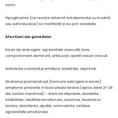
somn.
Hipoglicemia (ca reacție adversă la tratamentul cu insulină
sau sulfonilureice) se manifestă și ea prin anxietate.
Afectiuni ale gonadelor
Exces de androgeni: agresivitate crescută, furie,
comportament dominant, antisocial, apetit sexual crescut.
Isuficienta ovariană prematura: anxietate, depresie.
Sindromul premenstrual (hormonii estrogeni in exces):
simptome prezente in faza luteala tardiva (aprox zilele 21-28
ale ciclului menstrual) – stare de depresie, anxietate,
iritabilitate, labilitate emotionala, insomnia, tendinta la
izolare, dezinteres, apatie, somnolenta, cefalee,
agresivitate emotionala.