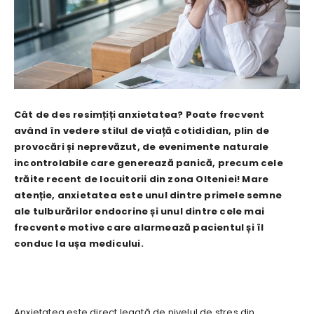
Cât de des resimțiți anxietatea? Poate frecvent
având în vedere stilul de viață cotididian, plin de
provocări și neprevăzut, de evenimente naturale
incontrolabile care generează panică, precum cele
trăite recent de locuitorii din zona Olteniei! Mare
atenție, anxietatea este unul dintre primele semne
ale tulburărilor endocrine și unul dintre cele mai
frecvente motive care alarmează pacientul și îl
conduc la ușa medicului.
Anxietatea este direct legată de nivelul de stres din