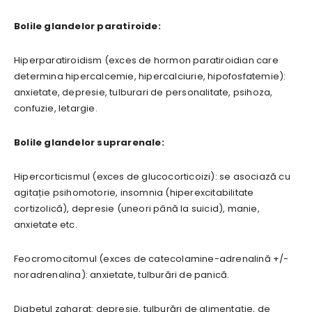
Bolile glandelor paratiroide:
Hiperparatiroidism (exces de hormon paratiroidian care
determina hipercalcemie, hipercalciurie, hipofosfatemie):
anxietate, depresie, tulburari de personalitate, psihoza,
confuzie, letargie.
Bolile glandelor suprarenale:
Hipercorticismul (exces de glucocorticoizi): se asociază cu
agitație psihomotorie, insomnia (hiperexcitabilitate
cortizolică), depresie (uneori până la suicid), manie,
anxietate etc.
Feocromocitomul (exces de catecolamine-adrenalină +/-
noradrenalina): anxietate, tulburări de panică.
Diabetul zaharat: depresie, tulburări de alimentație, de