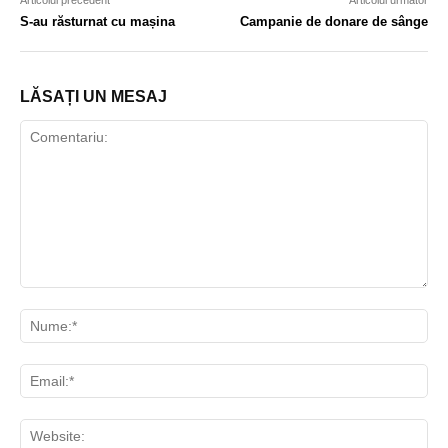
Articolul precedent
Articolul următor
S-au răsturnat cu mașina
Campanie de donare de sânge
LĂSAȚI UN MESAJ
Comentariu:
Nu
Ema
Web