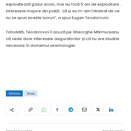
exploatează gazul acolo, mai au încă 5 ani de exploatare…
interesele majore din piață…că și eu m-am întrebat de ce
nu se spun aceste lucruri“, a spus Eugen Teodorovici.
Totodată, Teodorovici îl acuză pe Gheorghe Mărmureanu
că vede doar interesele asiguratorilor și că nu are studiile
necesare în domeniul seismologiei.
Eticheta
focus