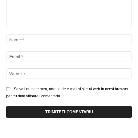
Comentariu:
Nu
Ema
Web
Salvați numele meu, adresa de e-mail și site-ul web în acest browser
pentru data viitoare i comentariu.