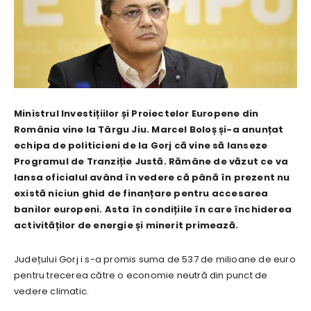
Ministrul Investițiilor și Proiectelor Europene din
România vine la Târgu Jiu. Marcel Boloș și-a anunțat
echipa de politicieni de la Gorj că vine să lanseze
Programul de Tranziție Justă. Rămâne de văzut ce va
lansa oficialul având în vedere că până în prezent nu
există niciun ghid de finanțare pentru accesarea
banilor europeni. Asta în condițiile în care închiderea
activităților de energie și minerit primează.
Județului Gorj i s-a promis suma de 537 de milioane de euro
pentru trecerea către o economie neutră din punct de
vedere climatic.