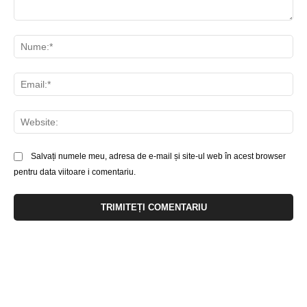
Comentariu:
Nu
Ema
Web
Salvați numele meu, adresa de e-mail și site-ul web în acest browser
pentru data viitoare i comentariu.