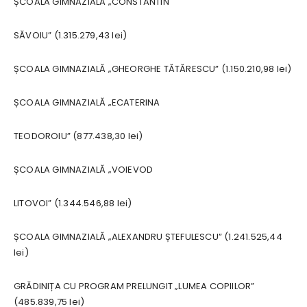
ȘCOALA GIMNAZIALĂ „CONSTANTIN
SĂVOIU” (1.315.279,43 lei)
ȘCOALA GIMNAZIALĂ „GHEORGHE TĂTĂRESCU” (1.150.210,98 lei)
ȘCOALA GIMNAZIALĂ „ECATERINA
TEODOROIU” (877.438,30 lei)
ȘCOALA GIMNAZIALĂ „VOIEVOD
LITOVOI” (1.344.546,88 lei)
ȘCOALA GIMNAZIALĂ „ALEXANDRU ȘTEFULESCU” (1.241.525,44
lei)
GRĂDINIȚA CU PROGRAM PRELUNGIT „LUMEA COPIILOR”
(485.839,75 lei)