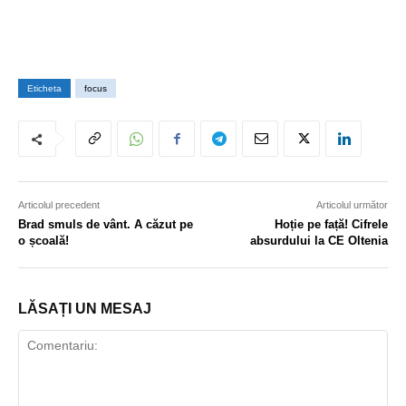
Eticheta
focus
Articolul precedent
Articolul următor
Brad smuls de vânt. A căzut pe
Hoție pe față! Cifrele
o școală!
absurdului la CE Oltenia
LĂSAȚI UN MESAJ