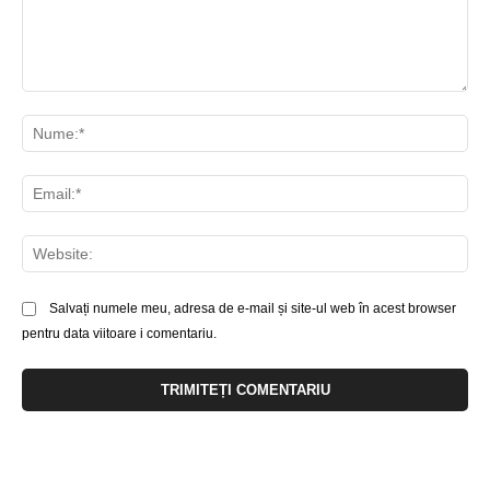
Comentariu:
Nu
Ema
Web
Salvați numele meu, adresa de e-mail și site-ul web în acest browser
pentru data viitoare i comentariu.