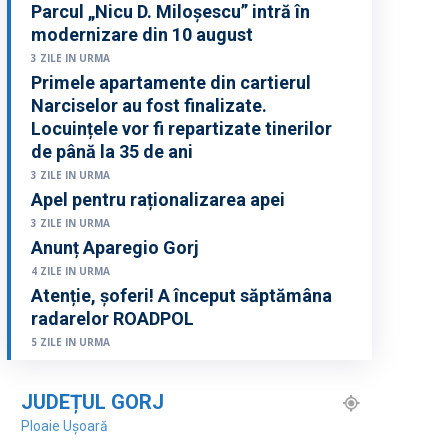
Parcul „Nicu D. Miloșescu” intră în
modernizare din 10 august
3 ZILE IN URMA
Primele apartamente din cartierul
Narciselor au fost finalizate.
Locuințele vor fi repartizate tinerilor
de până la 35 de ani
3 ZILE IN URMA
Apel pentru raționalizarea apei
3 ZILE IN URMA
Anunț Aparegio Gorj
4 ZILE IN URMA
Atenție, șoferi! A început săptămâna
radarelor ROADPOL
5 ZILE IN URMA
JUDEȚUL GORJ
Ploaie Ușoară