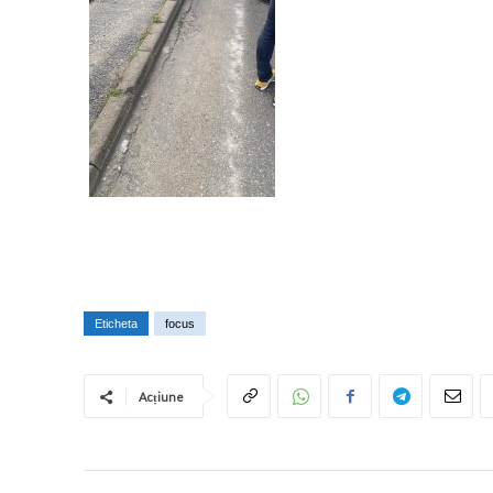
Eticheta
focus
Acțiune