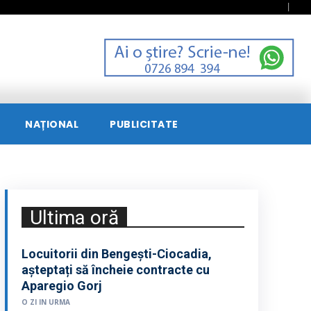
NAȚIONAL
PUBLICITATE
Ultima oră
Locuitorii din Bengești-Ciocadia,
așteptați să încheie contracte cu
Aparegio Gorj
O ZI IN URMA