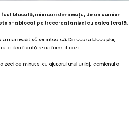
a fost blocată, miercuri dimineața, de un camion
a s-a blocat pe trecerea la nivel cu calea ferată.
nu a mai reușit să se întoarcă. Din cauza blocajului,
el cu calea ferată s-au format cozi.
eva zeci de minute, cu ajutorul unul utilaj, camionul a