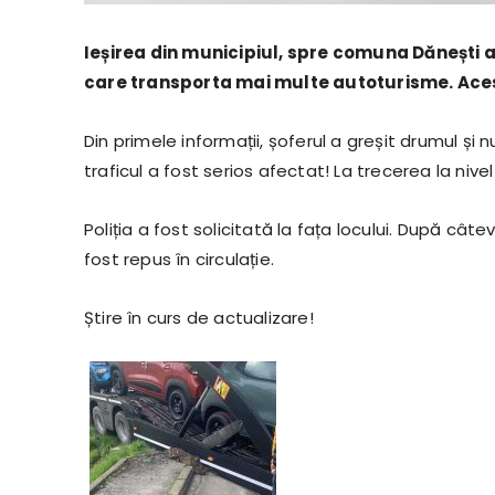
Ieșirea din municipiul, spre comuna Dănești 
care transporta mai multe autoturisme. Acest
Din primele informații, șoferul a greșit drumul și 
traficul a fost serios afectat! La trecerea la niv
Poliția a fost solicitată la fața locului. După cât
fost repus în circulație.
Știre în curs de actualizare!