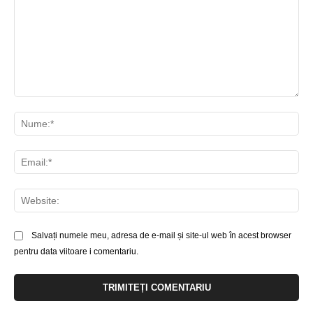
Comentariu:
Nu
Ema
Web
Salvați numele meu, adresa de e-mail și site-ul web în acest browser
pentru data viitoare i comentariu.