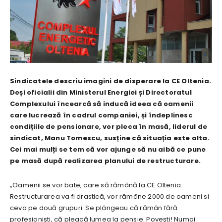
Sindicatele descriu imagini de disperare la CE Oltenia.
Deși oficialii din Ministerul Energiei și Directoratul
Complexului încearcă să inducă ideea că oamenii
care lucrează în cadrul companiei, și îndeplinesc
condițiile de pensionare, vor pleca în masă, liderul de
sindicat, Manu Tomescu, susține că situația este alta.
Cei mai mulți se tem că vor ajunge să nu aibă ce pune
pe masă după realizarea planului de restructurare.
„Oamenii se vor bate, care să rămână la CE Oltenia.
Restructurarea va fi drastică, vor rămâne 2000 de oameni si
ceva pe două grupuri. Se plângeau că rămân fără
profesioniști, că pleacă lumea la pensie. Povești! Numai