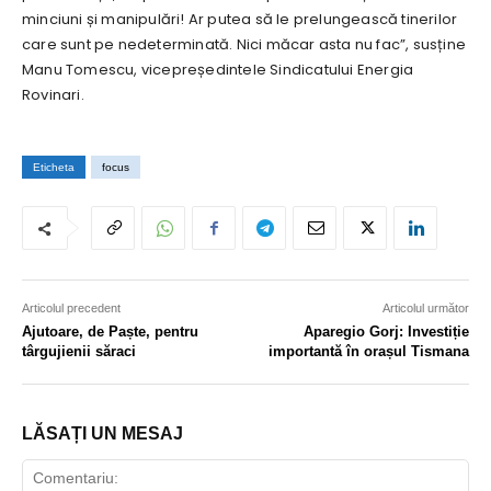
minciuni și manipulări! Ar putea să le prelungească tinerilor
care sunt pe nedeterminată. Nici măcar asta nu fac”, susține
Manu Tomescu, vicepreședintele Sindicatului Energia
Rovinari.
Eticheta
focus
Articolul precedent
Articolul următor
Ajutoare, de Paște, pentru
Aparegio Gorj: Investiție
târgujienii săraci
importantă în orașul Tismana
LĂSAȚI UN MESAJ