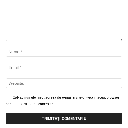
Comentariu:
Nu
Ema
Web
Salvați numele meu, adresa de e-mail și site-ul web în acest browser
pentru data viitoare i comentariu.