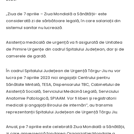
„Ziua de 7 aprilie – Ziua Mondială a Sănătății- este
considerată zi de sărbătoare legală, în care salariații din
sistemul sanitar nu lucrează.
Asistența medicală de urgență va fi asigurată de Unitatea
de Primire Urgențe din cadrul Spitalului Județean, dar și de
camerele de gardă.
În cadrul Spitalului Județean de Urgență Târgu-Jiu nu vor
lucra pe 7 aprilie 2023 nici angajații Centrului pentru
Sănătate Mintală, TESA, Dispensarului TBC, Cabinetului de
Asistență Socială, Serviciului Medicină Legală, Serviciului
Anatomie Patologică, SPIAAM. Vor fi liberi și registratorii
medicali și angajații Biroului de internări”, au transmis
reprezentanții Spitalului Județean de Urgență Târgu Jiu.
Anual, pe 7 aprilie este celebrată Ziua Mondială a Sănătății,
zi care aniversează fondarea Organizației Mondiale a