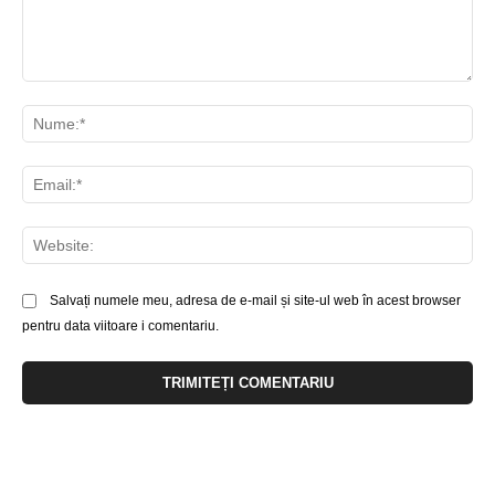
Comentariu:
Nu
Ema
Web
Salvați numele meu, adresa de e-mail și site-ul web în acest browser
pentru data viitoare i comentariu.