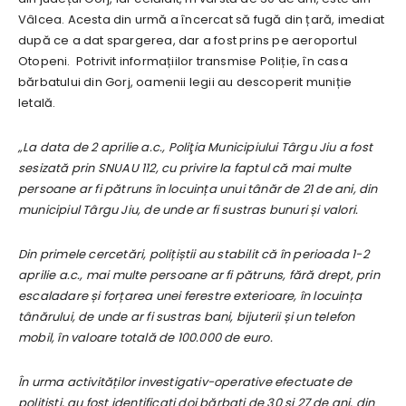
Vâlcea. Acesta din urmă a încercat să fugă din țară, imediat
după ce a dat spargerea, dar a fost prins pe aeroportul
Otopeni. Potrivit informațiilor transmise Poliție, în casa
bărbatului din Gorj, oamenii legii au descoperit muniție
letală.
„La data de 2 aprilie a.c., Poliţia Municipiului Târgu Jiu a fost
sesizată prin SNUAU 112, cu privire la faptul că mai multe
persoane ar fi pătruns în locuința unui tânăr de 21 de ani, din
municipiul Târgu Jiu, de unde ar fi sustras bunuri și valori.
Din primele cercetări, polițiștii au stabilit că în perioada 1-2
aprilie a.c., mai multe persoane ar fi pătruns, fără drept, prin
escaladare și forțarea unei ferestre exterioare, în locuința
tânărului, de unde ar fi sustras bani, bijuterii și un telefon
mobil, în valoare totală de 100.000 de euro.
În urma activităților investigativ-operative efectuate de
polițiști, au fost identificați doi bărbați de 30 și 27 de ani, din