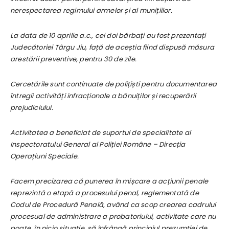
nerespectarea regimului armelor și al munițiilor.
La data de 10 aprilie a.c., cei doi bărbați au fost prezentați
Judecătoriei Târgu Jiu, față de aceștia fiind dispusă măsura
arestării preventive, pentru 30 de zile.
Cercetările sunt continuate de polițiști pentru documentarea
întregii activități infracționale a bănuiților și recuperării
prejudiciului.
Activitatea a beneficiat de suportul de specialitate al
Inspectoratului General al Poliției Române – Direcția
Operațiuni Speciale.
Facem precizarea că punerea în mișcare a acțiunii penale
reprezintă o etapă a procesului penal, reglementată de
Codul de Procedură Penală, având ca scop crearea cadrului
procesual de administrare a probatoriului, activitate care nu
poate, în nicio situație, să înfrângă principiul prezumției de