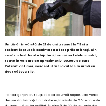
Un tânăr în vârstă de 21 de ani a sunat la 112 și a
sesizat faptul că locuința sa a fost prădată hoți. Din
casă au fost furate bijuterii, bani și un telefon mobil,
toate în valoare de aproximativ 100.000 de euro.
Potrivit victimei, incidentul ar fi avut loc în urmă cu
doar câteva zile.
Polițiștii gorjeni au reușit să dea de urmă hoților. Este vorba
despre doi bărbați. Unul dintre ei, în vârstă de 27 de ani este
din județul Gorj, iar celălalt, în vârstă de 30 de ani, este din