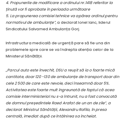
4. Propunerile de modificare a ordinului nr.1418 referitor la
ținută vor fi aprobate în perioada următoare
5. La propunerea comisiei tehnice va apărea ordinul pentru
normativul de ambulanțe”
, a declarat Ionel Ianc, liderul
Sindicatului Salvamed Ambulanța Gorj.
Infrastructura medicală de urgență pare să fie una din
problemele spre care se va îndrepta atenția celor de la
Ministerul Sănătății.
„Parcul auto este învechit, DSU a reușit să ia o foarte mică
cantitate, doar 120 -130 de ambulanțe de transport doar din
cele 2 500 de care este nevoie, deci înseamnă doar 5%.
Activitatea este foarte mult îngreunată de faptul că acea
comisie interministerial nu s-a întrunit, nu a fost convocată
de domnul președintele Raed Arafat de un an de zile”, a
declarat Ministrul Sănătății, Alexandru Rafila, în presa
centrală, imediat după ce întâlnirea sa încheiat.