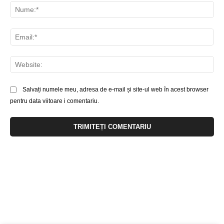
Nu
Ema
Web
Salvați numele meu, adresa de e-mail și site-ul web în acest browser
pentru data viitoare i comentariu.