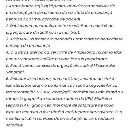
1. Armonizarea legislației pentru dezvoltarea serviciilor de
ambulanță prin deschiderea de noi stații de ambulanță
pentru a fi cât mai aproape de pacient.
2. Deblocarea atestatului pentru medicii de medicină de
urgență, care din 2018 nu s-a mai ținut.
3. Ministerul va încerca în perioada următoare să deblocheze
achiziția de ambulanțe
4. S-a atras atenția că Serviciile de Ambulanță nu cer fonduri
pentru renovarea sediilor pe care le au în proprietate
5. Reactivarea comisiei de urgență din cadrul Ministerului
Sănătății
6. Referitor la salarizare, domnul Vișan, secretar de stat în
Ministerul Sănătății, a confirmat că în urma negocierilor cu
reprezentanții F.N.S.A.R., angajații Serviciilor de Ambulanță au
rămas în grupa 4 de salarizare alături de UPU, Medicina
Legală și ATI-grupa cea mai mare de salarizare pe noua
lege, iar aceasta a fost trimisă mai departe spre avizare. S-a
menționat că în serviciile de ambulanță nu vor fi reduceri
salariale.