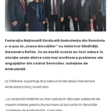
Federația Națională Sindicală Ambulanța din România
s-a pus la „masa discuțiilor” cu ministrul Sănătății,
Alexandru Rafila. Cu această ocazie au fost aduse în
atenție unele dintre cele mai arzătoare probleme ale
angajaților din cadrul Serviciilor Județene de
Ambulanță.
La întâlnire a participat și liderul Sindicatului Salvamed
Ambulanța Gorj, Ionel Ianc.
„
La această întâlnire au fost aduse în discuție subiecte de
maxim interes pentru bunul mers al lucrurilor în Serviciile
Județene de Ambulanță, și anume: