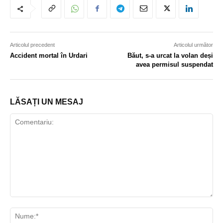
Articolul precedent
Articolul următor
Accident mortal în Urdari
Băut, s-a urcat la volan deși
avea permisul suspendat
LĂSAȚI UN MESAJ
Comentariu:
Nu