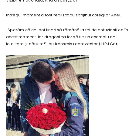
Vizibil emoționată, Ana a spus „Da!”
Întregul moment a fost realizat cu sprijinul colegilor Anei.
„Sperăm că cei doi tineri să rămână la fel de entuziaști ca în
acest moment, iar dragostea lor să fie un exemplu de
loialitate și dăruire!”, au transmis reprezentanții IPJ Gorj.