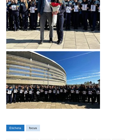
Eticheta
focus