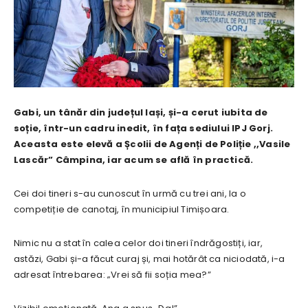
Gabi, un tânăr din județul Iași, și-a cerut iubita de
soție, într-un cadru inedit, în fața sediului IPJ Gorj.
Aceasta este
elevă a Școlii de Agenți de Poliție ,,Vasile
Lascăr” Câmpina, iar acum se află în practică.
Cei doi tineri s-au cunoscut în urmă cu trei ani, la o
competiție de canotaj, în municipiul Timișoara.
Nimic nu a stat în calea celor doi tineri îndrăgostiți, iar,
astăzi, Gabi și-a făcut curaj și, mai hotărât ca niciodată, i-a
adresat întrebarea: „Vrei să fii soția mea?”