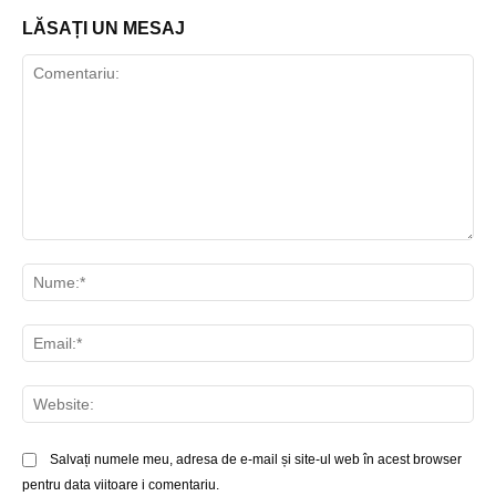
LĂSAȚI UN MESAJ
Comentariu:
Nu
Ema
Web
Salvați numele meu, adresa de e-mail și site-ul web în acest browser
pentru data viitoare i comentariu.