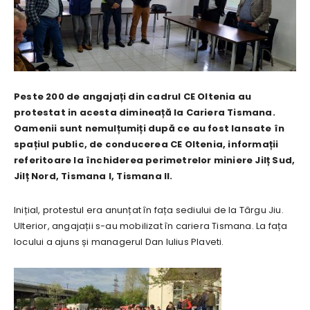
Peste 200 de angajați din cadrul CE Oltenia au
protestat in acesta dimineață la Cariera Tismana.
Oamenii sunt nemulțumiți după ce au fost lansate în
spațiul public, de conducerea CE Oltenia, informații
referitoare la închiderea perimetrelor miniere Jilț Sud,
Jilț Nord, Tismana I, Tismana II.
Inițial, protestul era anunțat în fața sediului de la Târgu Jiu.
Ulterior, angajații s-au mobilizat în cariera Tismana. La fața
locului a ajuns și managerul Dan Iulius Plaveti.