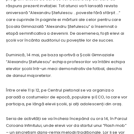
răspuns prezent invitației. Tot atunci va fi lansată revista
aniversară ”Alexandru Ștefulescu …poveste fără sfârșit …”
care cuprinde în paginile ei mărturii ale celor pentru care
Școala Gimnazială ”Alexandru Ștefulescu” a însemnat o
etapă semnificativa a devenirii. De asemenea, foști elevi ai
școlii vor încânta auditoriul cu poveștile lor de succes.
Duminică, 14 mai, pe baza sportivă a Școlii Gimnaziale
”Alexandru Ștefulescu” echipa profesorilor va întâlni echipa
elevilor școlii într-un meci demonstrativ de fotbal, deschis
de dansul majoretelor.
Între orele 11 și 12, pe Centrul pietonal se va organiza o
paradă a costumelor de epocă, populare și ECO, la care vor
participa, pe lângă elevii școlii, și alți adolescenți din oraș.
Seria de activități se va încheia începând cu ora 14, în Parcul
Coloana Infinitului, unde elevii vor da startul unui ”Flash mob”
– un sincretism dans-remix melodii tradiționale. Lor li se vor