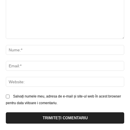
Comentariu:
Nu
Ema
Web
Salvați numele meu, adresa de e-mail și site-ul web în acest browser
pentru data viitoare i comentariu.