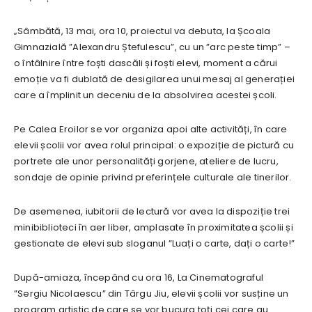
„Sâmbătă, 13 mai, ora 10, proiectul va debuta, la Școala
Gimnazială ”Alexandru Ștefulescu”, cu un ”arc peste timp” –
o întâlnire între foști dascăli și foști elevi, moment a cărui
emoție va fi dublată de desigilarea unui mesaj al generației
care a împlinit un deceniu de la absolvirea acestei școli.
Pe Calea Eroilor se vor organiza apoi alte activități, în care
elevii școlii vor avea rolul principal: o expoziție de pictură cu
portrete ale unor personalități gorjene, ateliere de lucru,
sondaje de opinie privind preferințele culturale ale tinerilor.
De asemenea, iubitorii de lectură vor avea la dispoziție trei
minibiblioteci în aer liber, amplasate în proximitatea școlii și
gestionate de elevi sub sloganul ”Luați o carte, dați o carte!”
După-amiaza, începând cu ora 16, La Cinematograful
”Sergiu Nicolaescu” din Târgu Jiu, elevii școlii vor susține un
program artistic de care se vor bucura toți cei care au