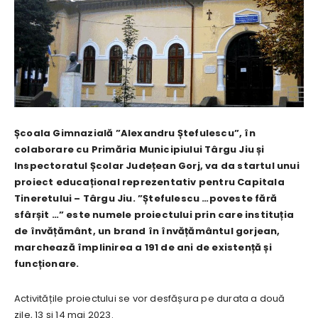
Școala Gimnazială ”Alexandru Ștefulescu”, în
colaborare cu Primăria Municipiului Târgu Jiu și
Inspectoratul Școlar Județean Gorj, va da startul unui
proiect educațional reprezentativ pentru Capitala
Tineretului – Târgu Jiu. ”Ștefulescu …poveste fără
sfârșit …” este numele proiectului prin care instituția
de învățământ, un brand în învățământul gorjean,
marchează împlinirea a 191 de ani de existență și
funcționare.
Activitățile proiectului se vor desfășura pe durata a două
zile, 13 și 14 mai 2023.