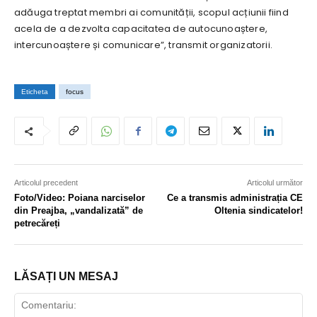
adăuga treptat membri ai comunității, scopul acțiunii fiind
acela de a dezvolta capacitatea de autocunoaștere,
intercunoaștere și comunicare”, transmit organizatorii.
Eticheta
focus
Articolul precedent
Articolul următor
Foto/Video: Poiana narciselor
Ce a transmis administrația CE
din Preajba, „vandalizată” de
Oltenia sindicatelor!
petrecăreți
LĂSAȚI UN MESAJ