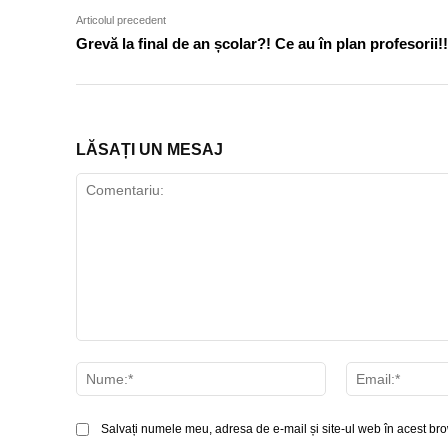
Articolul precedent
Grevă la final de an școlar?! Ce au în plan profesorii!!
LĂSAȚI UN MESAJ
Comentariu:
Nume:*
Salvați numele meu, adresa de e-mail și site-ul web în acest bro