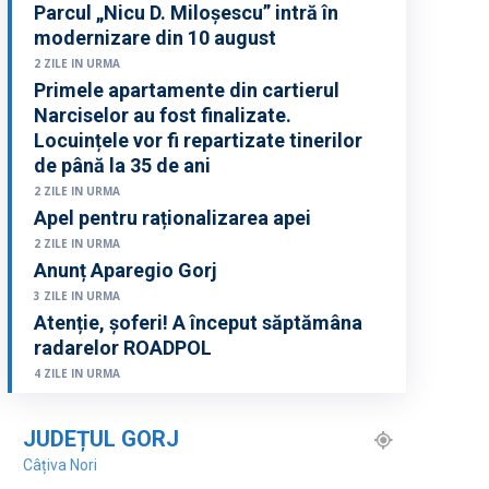
Parcul „Nicu D. Miloșescu” intră în
modernizare din 10 august
2 ZILE IN URMA
Primele apartamente din cartierul
Narciselor au fost finalizate.
Locuințele vor fi repartizate tinerilor
de până la 35 de ani
2 ZILE IN URMA
Apel pentru raționalizarea apei
2 ZILE IN URMA
Anunț Aparegio Gorj
3 ZILE IN URMA
Atenție, șoferi! A început săptămâna
radarelor ROADPOL
4 ZILE IN URMA
JUDEȚUL GORJ
Câțiva Nori