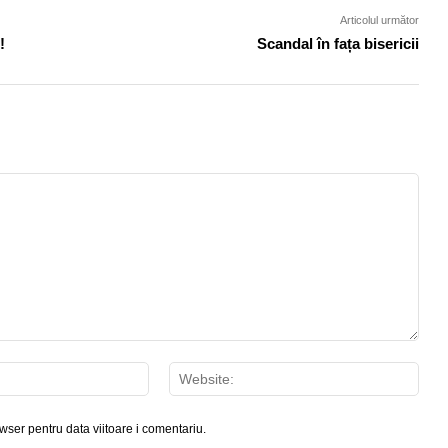
Articolul următor
!
Scandal în fața bisericii
Email:*
Webs
wser pentru data viitoare i comentariu.