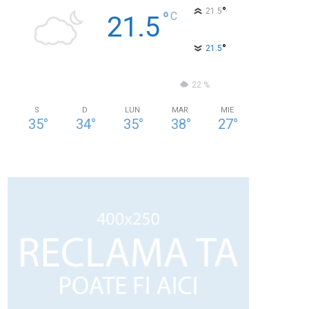
°
21.5
°
C
21.5
°
21.5
62 %
0.9kmh
22 %
S
D
LUN
MAR
MIE
35
°
34
°
35
°
38
°
27
°