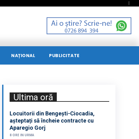
NAȚIONAL
PUBLICITATE
Ultima oră
Locuitorii din Bengești-Ciocadia,
așteptați să încheie contracte cu
Aparegio Gorj
8 ORE IN URMA