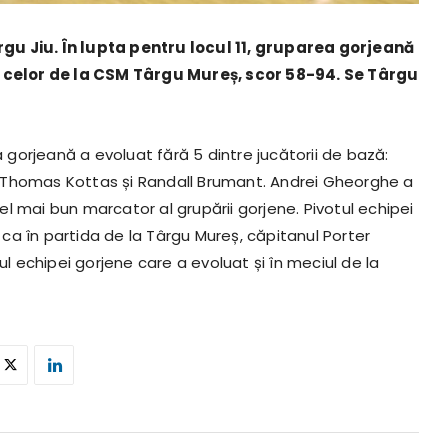
gu Jiu. În lupta pentru locul 11, gruparea gorjeană
ra celor de la CSM Târgu Mureș, scor 58-94. Se Târgu
a gorjeană a evoluat fără 5 dintre jucătorii de bază:
 Thomas Kottas și Randall Brumant. Andrei Gheorghe a
cel mai bun marcator al grupării gorjene. Pivotul echipei
t ca în partida de la Târgu Mureș, căpitanul Porter
ul echipei gorjene care a evoluat și în meciul de la