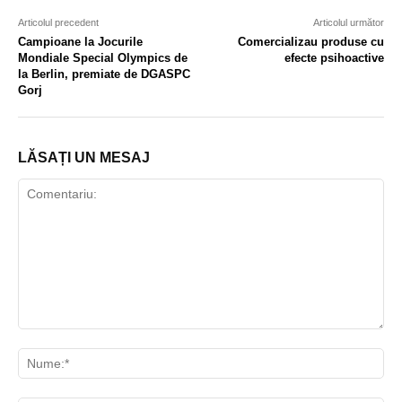
Articolul precedent
Articolul următor
Campioane la Jocurile
Comercializau produse cu
Mondiale Special Olympics de
efecte psihoactive
la Berlin, premiate de DGASPC
Gorj
LĂSAȚI UN MESAJ
Comentariu:
Nu