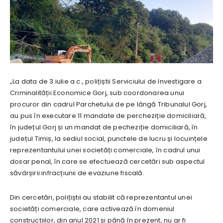
„La data de 3 iulie a.c., polițiștii Serviciului de Investigare a
Criminalității Economice Gorj, sub coordonarea unui
procuror din cadrul Parchetului de pe lângă Tribunalul Gorj,
au pus în executare 11 mandate de percheziție domiciliară,
în județul Gorj și un mandat de pecheziție domiciliară, în
județul Timiș, la sediul social, punctele de lucru și locuințele
reprezentantului unei societăți comerciale, în cadrul unui
dosar penal, în care se efectuează cercetări sub aspectul
săvârșirii infracțiunii de evaziune fiscală.
Din cercetări, polițiștii au stabilit că reprezentantul unei
societăți comerciale, care activează în domeniul
construcțiilor, din anul 2021 și până în prezent, nu ar fi