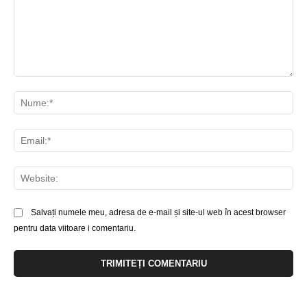
Comentariu:
Nu
Ema
Web
Salvați numele meu, adresa de e-mail și site-ul web în acest browser
pentru data viitoare i comentariu.