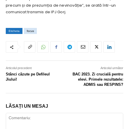
precum și de prezumția de nevinovăție”, se arată într-un
comunicat transmis de IPJ Gorj.
Eticheta
focus
Articolul precedent
Articolul următor
Stânci căzute pe Defileul
BAC 2023. Zi crucială pentru
Jiului!
elevi. Primele rezultatele:
ADMIS sau RESPINS?
LĂSAȚI UN MESAJ