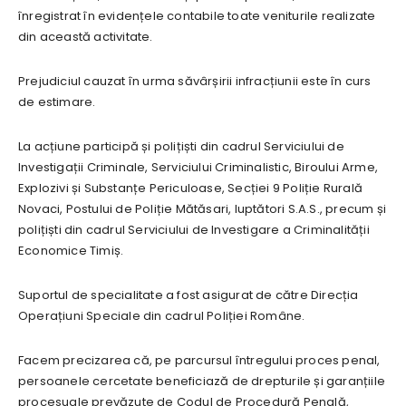
înregistrat în evidențele contabile toate veniturile realizate
din această activitate.
Prejudiciul cauzat în urma săvârșirii infracțiunii este în curs
de estimare.
La acțiune participă și polițiști din cadrul Serviciului de
Investigații Criminale, Serviciului Criminalistic, Biroului Arme,
Explozivi și Substanțe Periculoase, Secției 9 Poliție Rurală
Novaci, Postului de Poliție Mătăsari, luptători S.A.S., precum și
polițiști din cadrul Serviciului de Investigare a Criminalității
Economice Timiș.
Suportul de specialitate a fost asigurat de către Direcția
Operațiuni Speciale din cadrul Poliției Române.
Facem precizarea că, pe parcursul întregului proces penal,
persoanele cercetate beneficiază de drepturile și garanțiile
procesuale prevăzute de Codul de Procedură Penală,