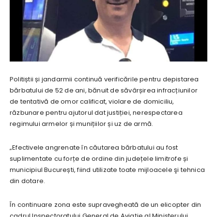
Politiștii și jandarmii continuă verificările pentru depistarea
bărbatului de 52 de ani, bănuit de săvârșirea infracțiunilor
de tentativă de omor calificat, violare de domiciliu,
răzbunare pentru ajutorul dat justiției, nerespectarea
regimului armelor și munițiilor și uz de armă.
„Efectivele angrenate în căutarea bărbatului au fost
suplimentate cu forțe de ordine din județele limitrofe și
municipiul București, fiind utilizate toate mijloacele şi tehnica
din dotare.
În continuare zona este supravegheată de un elicopter din
cadrul Inspectoratului General de Aviație al Ministerului