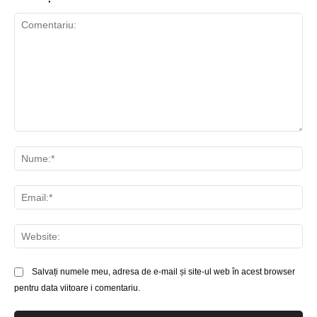
Comentariu:
Nu
Ema
Web
Salvați numele meu, adresa de e-mail și site-ul web în acest browser
pentru data viitoare i comentariu.