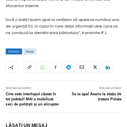
Afacerilor Interne.
Încă o dată facem apel la cetățeni să apeleze numărul unic
de urgență 112, în cazul în care dețin informații utile care sa
ne conducă la identificarea bărbatului”, transmite IPJ.
Eticheta
focus
Articolul precedent
Articolul următor
Cine este interlopul căutat în
Se ia apa! Avarie la stația de
tot județul! MAI a mobilizat
tratare Polata
zeci de polițiști și un elicopter
LĂSAȚI UN MESAJ