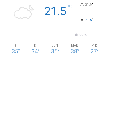
°
21.5
°
C
21.5
°
21.5
62 %
0.9kmh
22 %
S
D
LUN
MAR
MIE
35
°
34
°
35
°
38
°
27
°