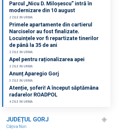
Parcul „Nicu D. Miloșescu” intră în
modernizare din 10 august
2 ZILE IN URMA
Primele apartamente din cartierul
Narciselor au fost finalizate.
Locuințele vor fi repartizate tinerilor
de până la 35 de ani
2 ZILE IN URMA
Apel pentru raționalizarea apei
2 ZILE IN URMA
Anunț Aparegio Gorj
3 ZILE IN URMA
Atenție, șoferi! A început săptămâna
radarelor ROADPOL
4 ZILE IN URMA
JUDEȚUL GORJ
Câțiva Nori