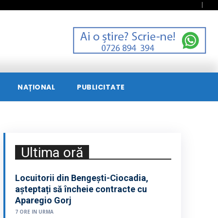
NAȚIONAL
PUBLICITATE
Ultima oră
Locuitorii din Bengești-Ciocadia,
așteptați să încheie contracte cu
Aparegio Gorj
7 ORE IN URMA