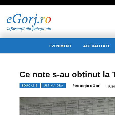
EVENIMENT
ACTUALITATE
Ce note s-au obținut la T
Redacția eGorj
EDUCAȚIE
ULTIMA ORĂ
iuli