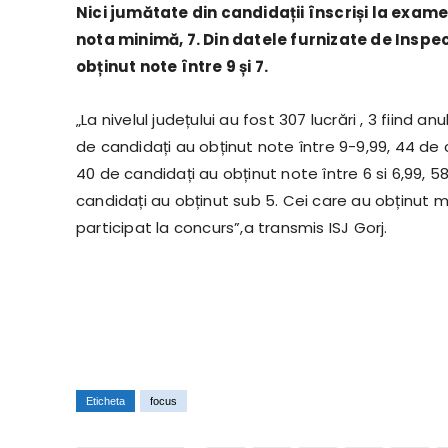
Nici jumătate din candidații înscriși la exame
nota minimă, 7. Din datele furnizate de Inspe
obținut note între 9 și 7.
„La nivelul județului au fost 307 lucrări , 3 fiind 
de candidați au obținut note între 9-9,99, 44 de ca
40 de candidați au obținut note între 6 si 6,99, 58
candidați au obținut sub 5. Cei care au obținut m
participat la concurs”,a transmis ISJ Gorj.
Eticheta
focus