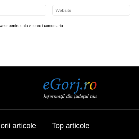
Email:*
Webs
wser pentru data viitoare i comentariu.
rii articole
Top articole