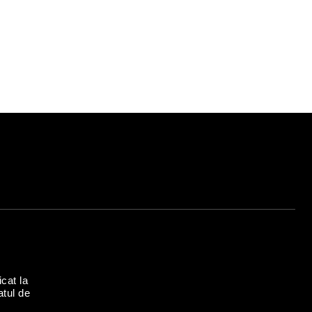
icat la
atul de