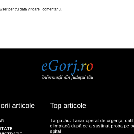
wser pentru data viitoare i comentariu.
rii articole
Top articole
ENT
Târgu Jiu: Tânăr operat de urgență, calif
olimpiadă după ce a susținut proba pe p
ITATE
spital