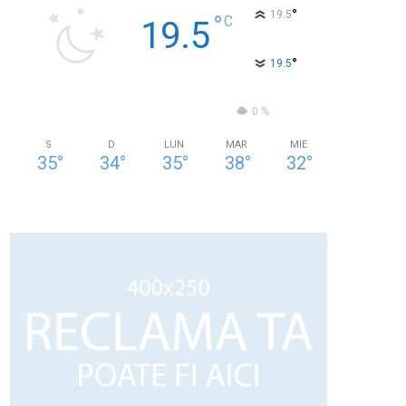
°
19.5
°
C
19.5
°
19.5
66 %
0.7kmh
0 %
S
D
LUN
MAR
MIE
35
°
34
°
35
°
38
°
32
°