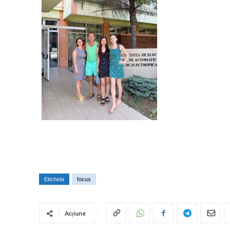
Eticheta
focus
Acțiune