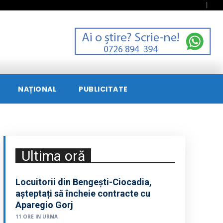
NAȚIONAL
PUBLICITATE
Ultima oră
Locuitorii din Bengești-Ciocadia,
așteptați să încheie contracte cu
Aparegio Gorj
11 ORE IN URMA