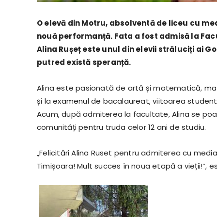
O elevă din Motru, absolventă de liceu cu m
nouă performanță. Fata a fost admisă la Fac
Alina Rușeț este unul din elevii străluciți ai
putred există speranță.
Alina este pasionată de artă și matematică, mate
și la examenul de bacalaureat, viitoarea studentă
Acum, după admiterea la facultate, Alina se poa
comunități pentru truda celor 12 ani de studiu.
„Felicitări Alina Ruset pentru admiterea cu medi
Timișoara! Mult succes în noua etapă a vieții!”,