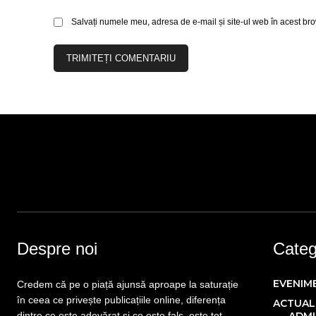
Salvați numele meu, adresa de e-mail și site-ul web în acest bro
Despre noi
Catego
EVENIM
Credem că pe o piață ajunsă aproape la saturație
în ceea ce privește publicațiile online, diferența
ACTUAL
dintre ce este adevărat și ce este fals, este tot