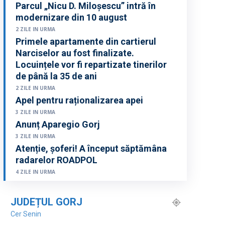
Parcul „Nicu D. Miloșescu” intră în
modernizare din 10 august
2 ZILE IN URMA
Primele apartamente din cartierul
Narciselor au fost finalizate.
Locuințele vor fi repartizate tinerilor
de până la 35 de ani
2 ZILE IN URMA
Apel pentru raționalizarea apei
3 ZILE IN URMA
Anunț Aparegio Gorj
3 ZILE IN URMA
Atenție, șoferi! A început săptămâna
radarelor ROADPOL
4 ZILE IN URMA
JUDEȚUL GORJ
Cer Senin