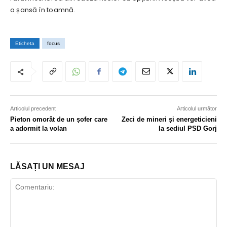
o șansă în toamnă.
Eticheta
focus
Articolul precedent
Articolul următor
Pieton omorât de un șofer care
Zeci de mineri și energeticieni
a adormit la volan
la sediul PSD Gorj
LĂSAȚI UN MESAJ