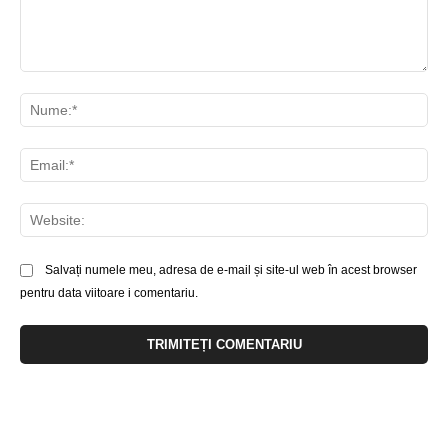
Comentariu:
Nu
Ema
Web
Salvați numele meu, adresa de e-mail și site-ul web în acest browser
pentru data viitoare i comentariu.