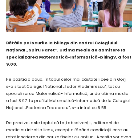
Bătălie pe locurile la bilingv din cadrul Colegiului
Național „Spiru Haret”. Ultima medie de admitere la
specializarea Matematică-Informatică-bilingv, a fost
9.00.
Pe poziția a doua, în topul celor mai căutate licee din Gorj,
s-a situat Colegiul Național „Tudor Vladimirescu”, tot cu
specializarea Matematică- Informatică, unde ultima medie
a fost 8.97. La profilul Matematică-Informatică de la Colegiul
Național „Ecaterina Teodoroiu”, s-a intrat cu 8.55.
De precizat este faptul că toți absolvenții, indiferent de
medie au intrat la liceu, excepție făcând candidații care au
ratat înscrierea din cauza fiselor cu opțiuni. Aceștia vor avea