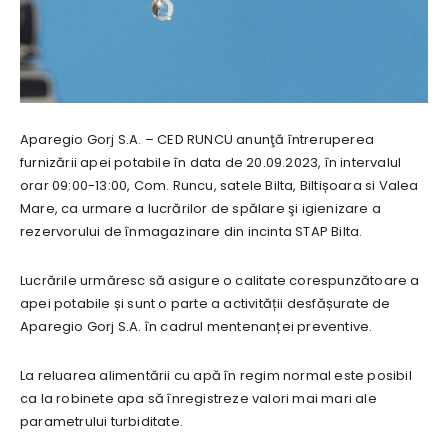
Aparegio Gorj S.A. – CED RUNCU anunţă întreruperea
furnizării apei potabile în data de 20.09.2023, în intervalul
orar 09:00-13:00, Com. Runcu, satele Bilta, Biltișoara si Valea
Mare, ca urmare a lucrărilor de spălare şi igienizare a
rezervorului de înmagazinare din incinta STAP Bilta.
Lucrările urmăresc să asigure o calitate corespunzătoare a
apei potabile și sunt o parte a activității desfășurate de
Aparegio Gorj S.A. în cadrul mentenanței preventive.
La reluarea alimentării cu apă în regim normal este posibil
ca la robinete apa să înregistreze valori mai mari ale
parametrului turbiditate.