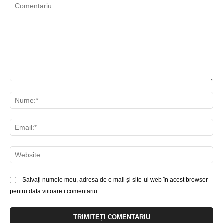
Comentariu:
Nu
Ema
Web
Salvați numele meu, adresa de e-mail și site-ul web în acest browser
pentru data viitoare i comentariu.