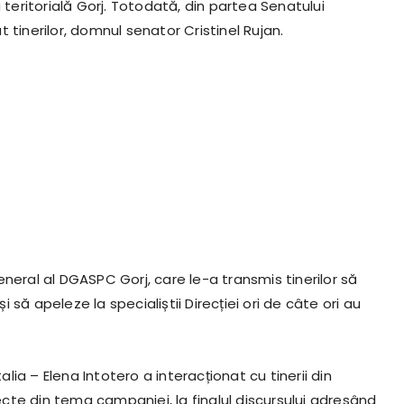
ura teritorială Gorj. Totodată, din partea Senatului
 tinerilor, domnul senator Cristinel Rujan.
neral al DGASPC Gorj, care le-a transmis tinerilor să
i să apeleze la specialiștii Direcției ori de câte ori au
ia – Elena Intotero a interacționat cu tinerii din
te din tema campaniei, la finalul discursului adresând