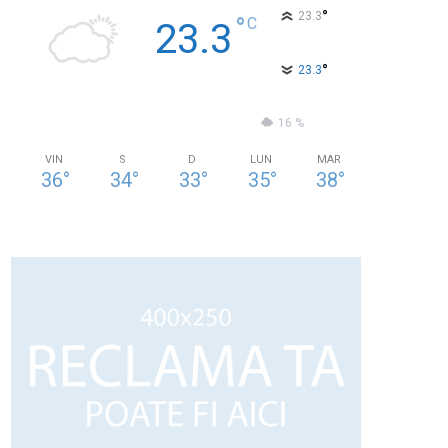
°
23.3
°
C
23.3
°
23.3
57 %
1kmh
16 %
VIN
S
D
LUN
MAR
36
°
34
°
33
°
35
°
38
°