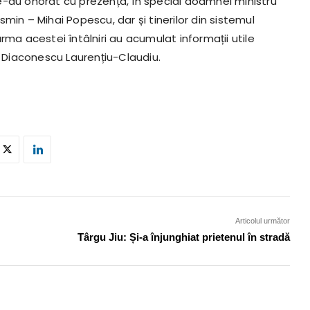
 ne-au onorat cu prezența, în special doamnei ministru
min – Mihai Popescu, dar și tinerilor din sistemul
rma acestei întâlniri au acumulat informații utile
, Diaconescu Laurențiu-Claudiu.
Articolul următor
Târgu Jiu: Și-a înjunghiat prietenul în stradă