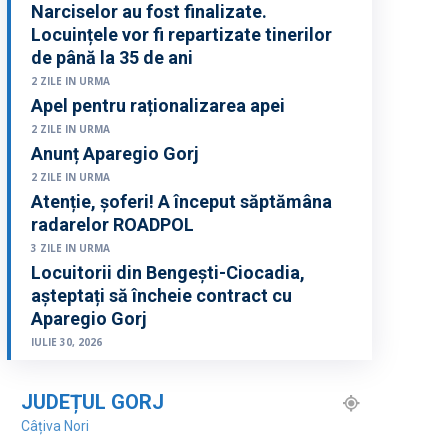
Narciselor au fost finalizate.
Locuințele vor fi repartizate tinerilor
de până la 35 de ani
2 ZILE IN URMA
Apel pentru raționalizarea apei
2 ZILE IN URMA
Anunț Aparegio Gorj
2 ZILE IN URMA
Atenție, șoferi! A început săptămâna
radarelor ROADPOL
3 ZILE IN URMA
Locuitorii din Bengești-Ciocadia,
așteptați să încheie contract cu
Aparegio Gorj
IULIE 30, 2026
JUDEȚUL GORJ
Câțiva Nori