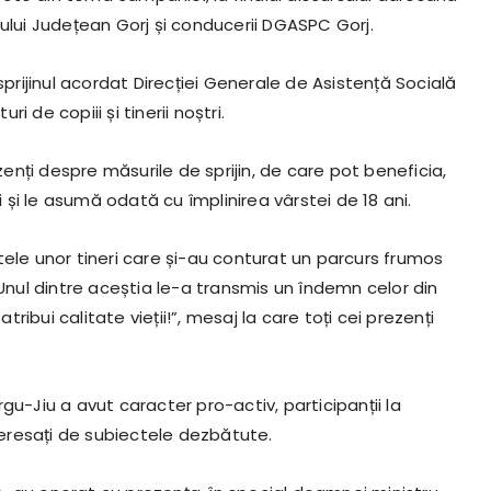
ului Județean Gorj și conducerii DGASPC Gorj.
sprijinul acordat Direcției Generale de Asistență Socială
ri de copiii și tinerii noștri.
zenți despre măsurile de sprijin, de care pot beneficia,
i și le asumă odată cu împlinirea vârstei de 18 ani.
tele unor tineri care și-au conturat un parcurs frumos
 Unul dintre aceștia le-a transmis un îndemn celor din
tribui calitate vieții!”, mesaj la care toți cei prezenți
gu-Jiu a avut caracter pro-activ, participanții la
eresați de subiectele dezbătute.