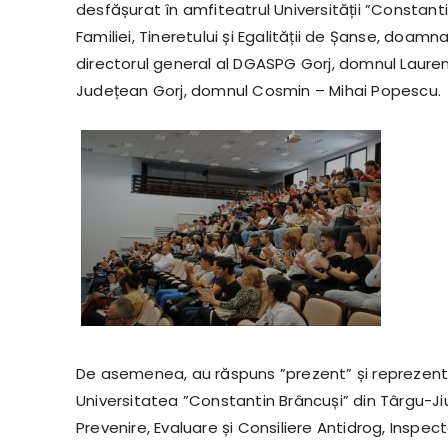
desfășurat în amfiteatrul Universității ”Constantin
Familiei, Tineretului și Egalității de Șanse, doam
directorul general al DGASPG Gorj, domnul Laurenț
Județean Gorj, domnul Cosmin – Mihai Popescu.
De asemenea, au răspuns ”prezent” și reprezentanți 
Universitatea ”Constantin Brâncuși” din Târgu-Jiu
Prevenire, Evaluare și Consiliere Antidrog, Inspec