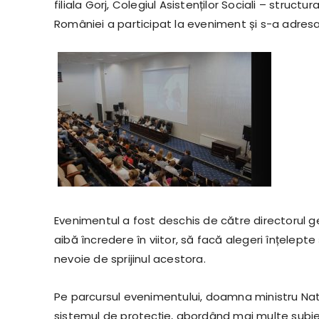
filiala Gorj, Colegiul Asistenților Sociali – struct
României a participat la eveniment și s-a adresat
Evenimentul a fost deschis de către directorul ge
aibă încredere în viitor, să facă alegeri înțelepte ș
nevoie de sprijinul acestora.
Pe parcursul evenimentului, doamna ministru Natal
sistemul de protecție, abordând mai multe subiec