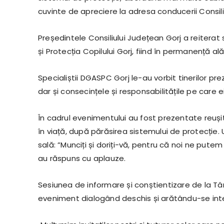
cuvinte de apreciere la adresa conducerii Consili
Președintele Consiliului Județean Gorj a reiterat 
și Protecția Copilului Gorj, fiind în permanență alătu
Specialiștii DGASPC Gorj le-au vorbit tinerilor pre
dar și consecințele și responsabilitățile pe care e
În cadrul evenimentului au fost prezentate reuși
în viață, după părăsirea sistemului de protecție.
sală: ”Munciți și doriți-vă, pentru că noi ne putem a
au răspuns cu aplauze.
Sesiunea de informare și conștientizare de la Târ
eveniment dialogând deschis și arătându-se int