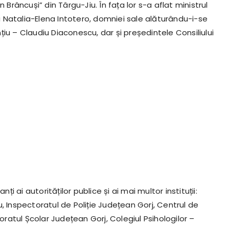
 Brâncuși” din Târgu-Jiu. În fața lor s-a aflat ministrul
na Natalia-Elena Intotero, domniei sale alăturându-i-se
iu – Claudiu Diaconescu, dar și președintele Consiliului
ai autorităților publice și ai mai multor instituții:
, Inspectoratul de Poliție Județean Gorj, Centrul de
toratul Școlar Județean Gorj, Colegiul Psihologilor –