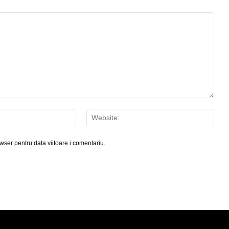
Email:*
Webs
wser pentru data viitoare i comentariu.