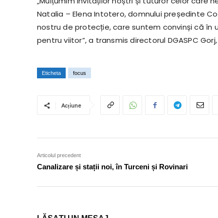
„Mulțumim invitaților noștri și tuturor celor care
Natalia – Elena Intotero, domnului președinte Cos
nostru de protecție, care suntem convinși că în u
pentru viitor”, a transmis directorul DGASPC Gorj
Eticheta
focus
Acțiune
Articolul precedent
Canalizare și stații noi, în Turceni și Rovinari