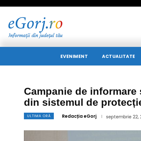
EVENIMENT
ACTUALITATE
Campanie de informare și
din sistemul de protecți
Redacția eGorj
ULTIMA ORĂ
septembrie 22,