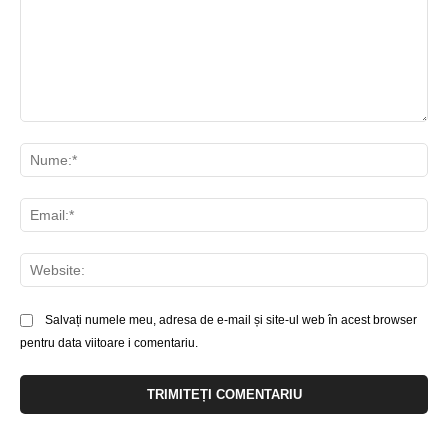
Comentariu:
Nu
Ema
Web
Salvați numele meu, adresa de e-mail și site-ul web în acest browser
pentru data viitoare i comentariu.