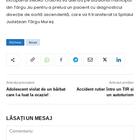
Elicopterul SMURD Craiova va ateriza pe stadionul municipal
din Târgu Jiu pentru a prelua un pacient cu diagnosticul
disecție de aortă ascendentă, care va fi transferat la Spitalul
Județean Târgu Mureș.
Eticheta
focus
Articolul precedent
Articolul următor
Adolescent violat de un bărbat
Accident rutier între un TIR și
care l-a luat la ocazie!
un autoturism
LĂSAȚI UN MESAJ