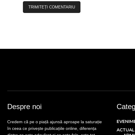
Despre noi
Catego
EVENIM
Credem că pe o piață ajunsă aproape la saturație
în ceea ce privește publicațiile online, diferența
ACTUAL
dintre ce este adevărat și ce este fals, este tot