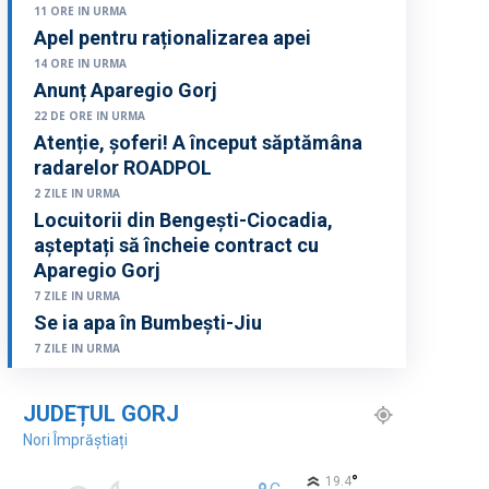
11 ORE IN URMA
Apel pentru raționalizarea apei
14 ORE IN URMA
Anunț Aparegio Gorj
22 DE ORE IN URMA
Atenție, șoferi! A început săptămâna
radarelor ROADPOL
2 ZILE IN URMA
Locuitorii din Bengești-Ciocadia,
așteptați să încheie contract cu
Aparegio Gorj
7 ZILE IN URMA
Se ia apa în Bumbești-Jiu
7 ZILE IN URMA
JUDEȚUL GORJ
Nori Împrăștiați
°
19.4