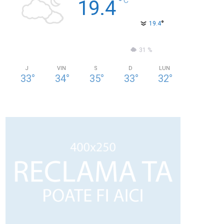
°
C
19.4
°
19.4
55 %
0.9kmh
31 %
J
VIN
S
D
LUN
33
°
34
°
35
°
33
°
32
°