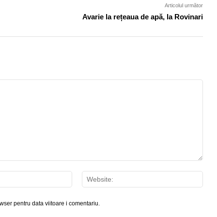
Articolul următor
Avarie la rețeaua de apă, la Rovinari
Email:*
Webs
wser pentru data viitoare i comentariu.