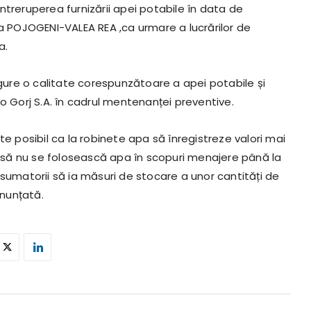
ntreruperea furnizării apei potabile în data de
atea POJOGENI-VALEA REA ,ca urmare a lucrărilor de
a.
igure o calitate corespunzătoare a apei potabile și
o Gorj S.A. în cadrul mentenanței preventive.
te posibil ca la robinete apa să înregistreze valori mai
să nu se folosească apa în scopuri menajere până la
matorii să ia măsuri de stocare a unor cantități de
nunțată.