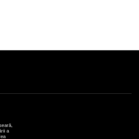
seară,
rii a
lea