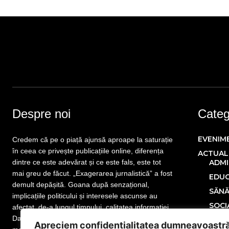
Despre noi
Catego
EVENIM
Credem că pe o piață ajunsă aproape la saturație
în ceea ce privește publicațiile online, diferența
ACTUAL
dintre ce este adevărat și ce este fals, este tot
ADMI
mai greu de făcut. „Exagerarea jurnalistică” a fost
EDUC
demult depășită. Goana după senzațional,
SĂN
implicațiile politicului și interesele ascunse au
SOCI
afectat, de-a lungul timpului, calitatea informației.
Dar nu este totul pierdut! Mai sunt publicații care
POLITIC
Apreciem confidențialitatea dumneavoastr