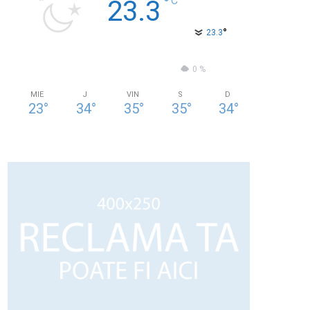
°
C
23.3
°
23.3
43 %
0.9kmh
0 %
MIE
J
VIN
S
D
23
°
34
°
35
°
35
°
34
°