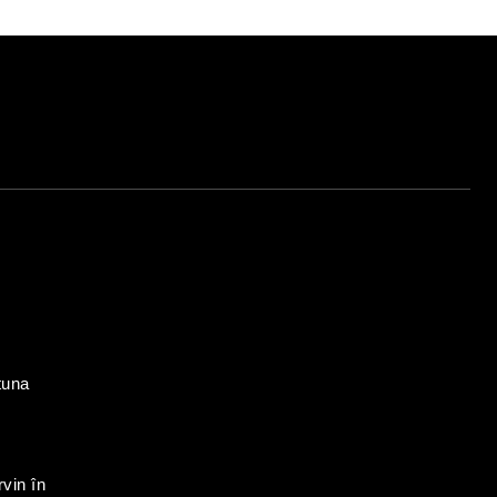
tuna
rvin în