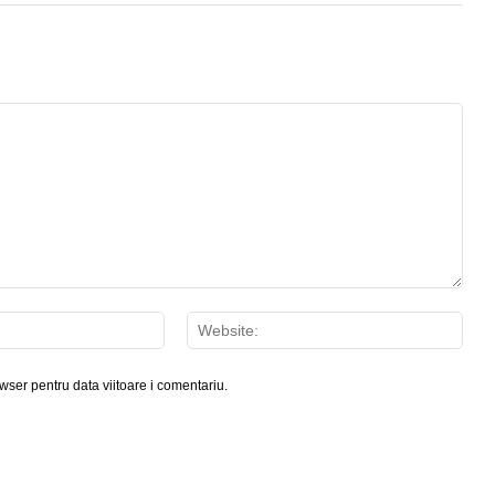
Email:*
Webs
wser pentru data viitoare i comentariu.