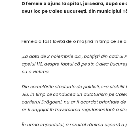
O femeie a ajuns la spital, joi seara, după ce
avut loc pe Calea București, din municipiul T
Femeia a fost lovită de o mașină în timp ce se a
„La data de 2 noiembrie a.c., polițiști din cadrul P
apelul 112, despre faptul că pe str. Calea Bucureșt
cu o victima.
Din cercetările efectuate de politisti, s-a stabili
Jiu, în timp ce conducea un autoturism pe Calea 
cartierul Drăgoeni, nu ar fi acordat prioritate de 
ar fi angajat în traversarea regulamentară a str
În urma impactului, a rezultat rănirea ușoară a p