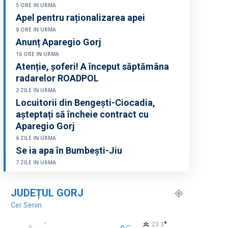
5 ORE IN URMA
Apel pentru raționalizarea apei
8 ORE IN URMA
Anunț Aparegio Gorj
16 ORE IN URMA
Atenție, șoferi! A început săptămâna
radarelor ROADPOL
2 ZILE IN URMA
Locuitorii din Bengești-Ciocadia,
așteptați să încheie contract cu
Aparegio Gorj
6 ZILE IN URMA
Se ia apa în Bumbești-Jiu
7 ZILE IN URMA
JUDEȚUL GORJ
Cer Senin
°
23.3