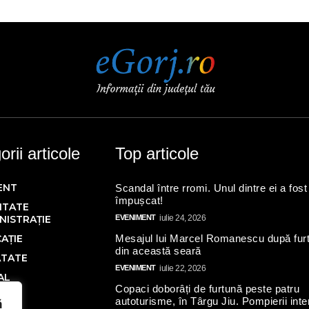
rii articole
Top articole
ENT
Scandal între rromi. Unul dintre ei a fost
împușcat!
ITATE
NISTRAȚIE
EVENIMENT
iulie 24, 2026
AȚIE
Mesajul lui Marcel Romanescu după fur
din această seară
ĂTATE
EVENIMENT
iulie 22, 2026
AL
Copaci doborâți de furtună peste patru
Ă
autoturisme, în Târgu Jiu. Pompierii inte
ă