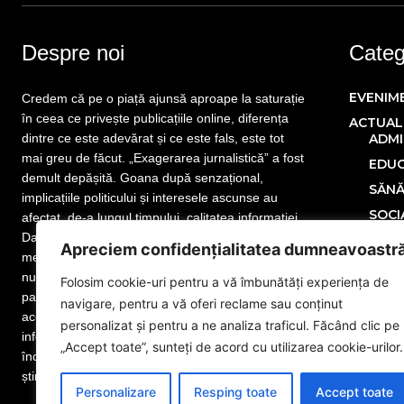
Despre noi
Catego
EVENIM
Credem că pe o piață ajunsă aproape la saturație
în ceea ce privește publicațiile online, diferența
ACTUAL
dintre ce este adevărat și ce este fals, este tot
ADMI
mai greu de făcut. „Exagerarea jurnalistică” a fost
EDUC
demult depășită. Goana după senzațional,
SĂN
implicațiile politicului și interesele ascunse au
SOCI
afectat, de-a lungul timpului, calitatea informației.
Dar nu este totul pierdut! Mai sunt publicații care
POLITIC
Apreciem confidențialitatea dumneavoastr
merită atenția cititorului. Mai sunt jurnaliști care
ECONOM
nu și-au uitat menirea. Mai sunt redactori
Folosim cookie-uri pentru a vă îmbunătăți experiența de
SPORT
pasionați de meseria lor, iar noi facem parte din
navigare, pentru a vă oferi reclame sau conținut
MONDE
această categorie. www.eGorj.ro vă aduce
personalizat și pentru a ne analiza traficul. Făcând clic pe
informații din județul dumneavoastră! Suntem la
NAȚION
„Accept toate”, sunteți de acord cu utilizarea cookie-urilor.
început de drum, dar suntem pregătiți să dăm
Publicit
știrea exactă. Citiți și vă veți convinge!
Adver
Personalizare
Resping toate
Accept toate