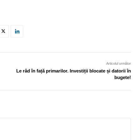
Articolul următor
Le râd în față primarilor. Investiții blocate și datorii în
bugete!