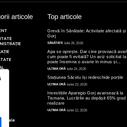
rii articole
Top articole
ENT
Grevă în Sănătate: Activitate afectată și
Gorj
ITATE
NISTRAȚIE
SĂNĂTATE
iulie 28, 2026
AȚIE
Apa se oprește. Dar cine provoacă avari
cum poate fi evitată? Un aviz solicitat la
ĂTATE
poate însemna o avarie în minus și...
AL
ULTIMA ORĂ
iulie 24, 2026
Ă
Stațiunea Săcelu își redeschide porțile
ă
IC
ULTIMA ORĂ
iunie 23, 2026
Investițiile Aparegio Gorj avansează la
Tismana. Lucrările au depășit 65% grad
N
realizare
AL
ULTIMA ORĂ
iunie 12, 2026
ate
toriale