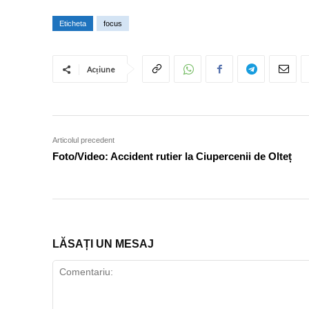
Eticheta
focus
Acțiune
Articolul precedent
Foto/Video: Accident rutier la Ciupercenii de Olteț
LĂSAȚI UN MESAJ