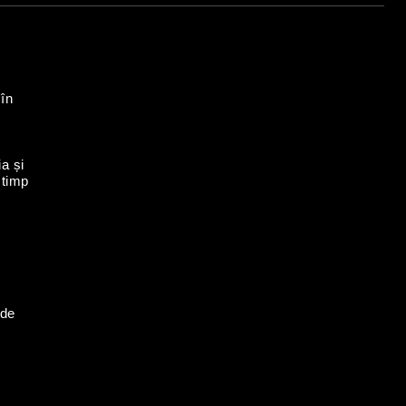
 în
a și
 timp
 de