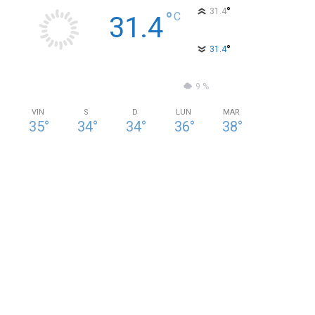
°
31.4
°
C
31.4
°
31.4
37 %
2.8kmh
9 %
VIN
S
D
LUN
MAR
35
°
34
°
34
°
36
°
38
°