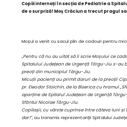
Copiii internați în secția de Pediatrie a Spit
de o surpriză! Moș Crăciun a trecut pragul sa
Moșul a venit cu sacul plin de cadouri pentru micuț
„Pentru că nu au uitat să îi scrie Moșului ce cadou
Spitalului Județean de Urgență Târgu-Jiu s-au bu
preoți din municipiul Târgu-Jiu.
Micuții pacienți au primit daruri de la preoții Cip
pr. Eleodor Stoichin, de la Biserica cu hramul „
aparține de Spitalul Județean de Urgență Târgu-J
Sfântul Nicolae Târgu-Jiu.
Copilașii, cu vârste cuprinse între câteva luni și 1
dar!”,
au transmis reprezentanții Spitalului Județ