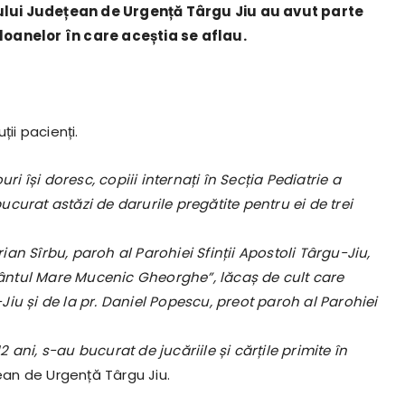
alului Județean de Urgență Târgu Jiu au avut parte
loanelor în care aceștia se aflau.
ii pacienți.
ri își doresc, copiii internați în Secția Pediatrie a
curat astăzi de darurile pregătite pentru ei de trei
rian Sîrbu, paroh al Parohiei Sfinții Apostoli Târgu-Jiu,
Sfântul Mare Mucenic Gheorghe”, lăcaș de cult care
iu și de la pr. Daniel Popescu, preot paroh al Parohiei
2 ani, s-au bucurat de jucăriile și cărțile primite în
ean de Urgență Târgu Jiu.