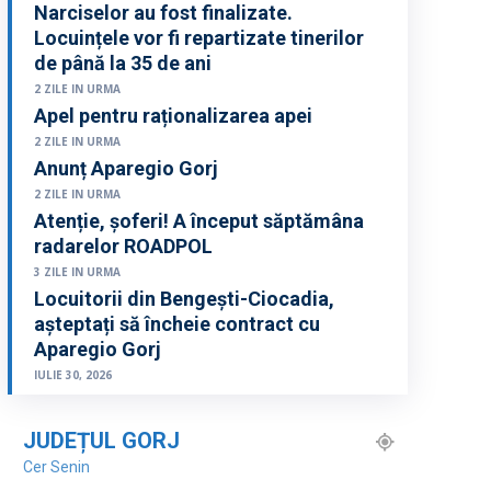
Narciselor au fost finalizate.
Locuințele vor fi repartizate tinerilor
de până la 35 de ani
2 ZILE IN URMA
Apel pentru raționalizarea apei
2 ZILE IN URMA
Anunț Aparegio Gorj
2 ZILE IN URMA
Atenție, șoferi! A început săptămâna
radarelor ROADPOL
3 ZILE IN URMA
Locuitorii din Bengești-Ciocadia,
așteptați să încheie contract cu
Aparegio Gorj
IULIE 30, 2026
JUDEȚUL GORJ
Cer Senin