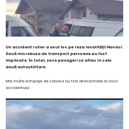
Un accident rutier a avut loc pe raza localității Novaci.
Două microbuze de transport persoane au fost
implicate. În total, zece pasageri se aflau în cele
două autoutilitare.
Mai multe echipaje de salvare au fost direcționate la locul
accidentului.
P
l
a
y
e