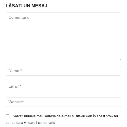
LĂSAȚI UN MESAJ
Comentariu:
Nu
Ema
Web
Salvați numele meu, adresa de e-mail și site-ul web în acest browser
pentru data viitoare i comentariu.