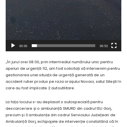
00:00
00:53
„În jurul orei 08:00, prin intermediul numărului unic pentru
apeluri de urgență 112, am fost solicitați să intervenim pentru
gestionarea unei situații de urgență generată de un
accident rutier produs pe raza orașului Novaci, satul Sitești în
care au fost implicate 2 autoutilitare.
La fața locului s-au deplasat o autospecială pentru
descarcerare și o ambulanță SMURD din cadrul ISU Gorj,
precum și 3 ambulanțe din cadrul Serviciului Județean de
Ambulanță Gorj, echipajele de intervenție constatând că în