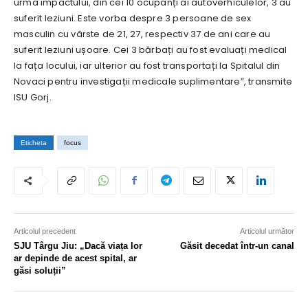
urma impactului, din cei 10 ocupanți ai autoverhiculelor, 3 au
suferit leziuni. Este vorba despre 3 persoane de sex
masculin cu vârste de 21, 27, respectiv 37 de ani care au
suferit leziuni ușoare. Cei 3 bărbați au fost evaluați medical
la fața locului, iar ulterior au fost transportați la Spitalul din
Novaci pentru investigații medicale suplimentare”, transmite
ISU Gorj.
Eticheta
focus
Articolul precedent
Articolul următor
SJU Târgu Jiu: „Dacă viața lor
Găsit decedat într-un canal
ar depinde de acest spital, ar
găsi soluții”