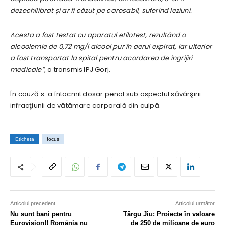
dezechilibrat și ar fi căzut pe carosabil, suferind leziuni.
Acesta a fost testat cu aparatul etilotest, rezultând o
alcoolemie de 0,72 mg/l alcool pur în aerul expirat, iar ulterior
a fost transportat la spital pentru acordarea de îngrijiri
medicale”,
a transmis IPJ Gorj.
În cauză s-a întocmit dosar penal sub aspectul săvârşirii
infracţiunii de vătămare corporală din culpă.
Eticheta
focus
Articolul precedent
Articolul următor
Nu sunt bani pentru
Târgu Jiu: Proiecte în valoare
Eurovision!! România nu
de 250 de milioane de euro