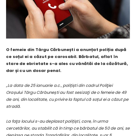
O femeie din Târgu Cărbunești a anunțat poliția după
ce soțul ei a căzut pe carosabil. Bărbatul, aflat în
stare de ebrietate s-a ales cu vânătăi de la căzătură,
dar și cu un dosar penal.
„La data de 25 ianuarie a.c., polițiști din cadrul Poliţiei
Orașului Târgu Cărbunești au fost sesizaţi de o femeie de 49
de ani, din localitate, cu privire la faptul că soțul ei a căzut pe
stradă.
La faţa locului s-au deplasat polițiști, care, în urma
cercetărilor, au stabilit că în timp ce bărbatul de 50 de ani, se
deplasa pe strada Trandafirilor, din localitate, s-ar fi