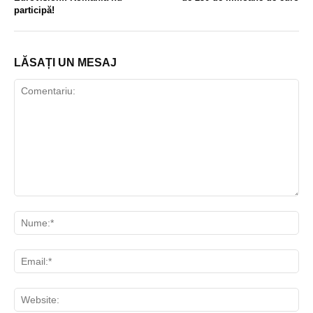
participă!
LĂSAȚI UN MESAJ
Comentariu:
Nu
Ema
Web