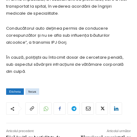
transportat la spital, în vederea acordării de îngrijiri
medicale de specialitate.
Conducătorul auto deținea permis de conducere
corespunzător și nu se afla sub influența băuturilor
alcoolice”, a transmis IPJ Gorj.
În cauză, polițiștii au întocmit dosar de cercetare penală,
sub aspectul săvârșirii infracțiunii de vătămare corporală
din culpă.
Eticheta
focus
Articolul precedent
Articolul următor