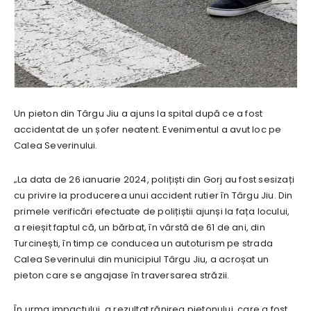
Un pieton din Târgu Jiu a ajuns la spital după ce a fost
accidentat de un șofer neatent. Evenimentul a avut loc pe
Calea Severinului.
„La data de 26 ianuarie 2024, polițiști din Gorj au fost sesizați
cu privire la producerea unui accident rutier în Târgu Jiu. Din
primele verificări efectuate de polițiștii ajunși la fața locului,
a reieșit faptul că, un bărbat, în vârstă de 61 de ani, din
Turcinești, în timp ce conducea un autoturism pe strada
Calea Severinului din municipiul Târgu Jiu, a acroșat un
pieton care se angajase în traversarea străzii.
În urma impactului, a rezultat rănirea pietonului, care a fost