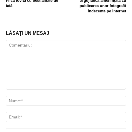
Fiică lovită cu bestialitate de
Târgujiancă amenințată cu
tată
publicarea unor fotografii
indecente pe internet
LĂSAȚI UN MESAJ
Comentariu:
Nu
Ema
Web